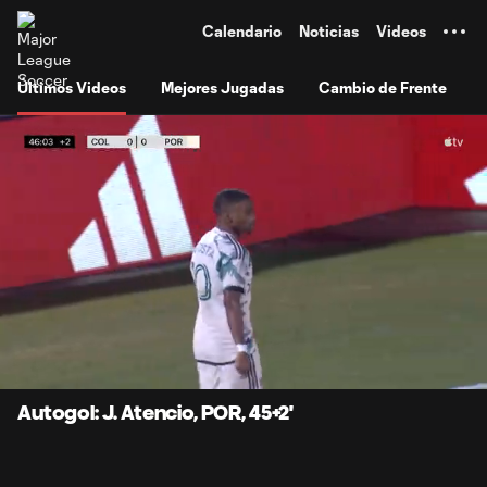
TENT
Calendario
Noticias
Videos
Últimos Videos
Mejores Jugadas
Cambio de Frente
0:09
0:48
Loaded
:
Current
Durati
100.00%
Time
Unmute
Subtitles
Autogol: J. Atencio, POR, 45+2'