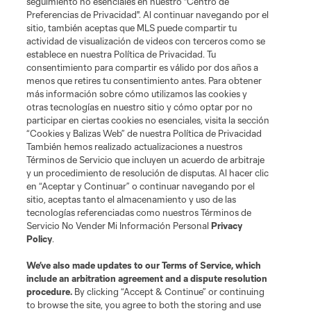
seguimiento no esenciales en nuestro "Centro de
Preferencias de Privacidad". Al continuar navegando por el
sitio, también aceptas que MLS puede compartir tu
Acerca de MLS
actividad de visualización de videos con terceros como se
establece en nuestra Política de Privacidad. Tu
consentimiento para compartir es válido por dos años a
Social
menos que retires tu consentimiento antes. Para obtener
más información sobre cómo utilizamos las cookies y
otras tecnologías en nuestro sitio y cómo optar por no
Tienda
participar en ciertas cookies no esenciales, visita la sección
“Cookies y Balizas Web” de nuestra Política de Privacidad
Club Sites
También hemos realizado actualizaciones a nuestros
Términos de Servicio que incluyen un acuerdo de arbitraje
y un procedimiento de resolución de disputas. Al hacer clic
en “Aceptar y Continuar” o continuar navegando por el
sitio, aceptas tanto el almacenamiento y uso de las
tecnologías referenciadas como nuestros Términos de
Servicio No Vender Mi Información Personal
Privacy
Policy
.
Términos de servicio
Política de privacidad
No vender mi información
We’ve also made updates to our
Terms of Service
, which
include an arbitration agreement and a dispute resolution
Cookies Settings
procedure.
By clicking “Accept & Continue” or continuing
©2026 MLS. El nombre y escudo de la Major League Soccer y MLS son
to browse the site, you agree to both the storing and use
marcas registradas de League Soccer, L.L.C. (“MLS”). Los nombres y logos