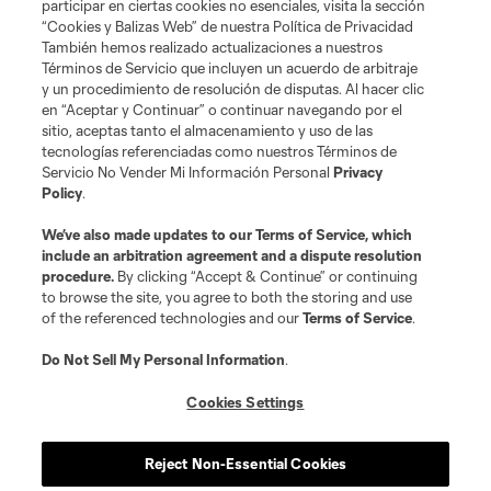
participar en ciertas cookies no esenciales, visita la sección
“Cookies y Balizas Web” de nuestra Política de Privacidad
Club Sites
También hemos realizado actualizaciones a nuestros
Términos de Servicio que incluyen un acuerdo de arbitraje
y un procedimiento de resolución de disputas. Al hacer clic
en “Aceptar y Continuar” o continuar navegando por el
sitio, aceptas tanto el almacenamiento y uso de las
tecnologías referenciadas como nuestros Términos de
Servicio No Vender Mi Información Personal
Privacy
Policy
.
Términos de servicio
Política de privacidad
No vender mi información
We’ve also made updates to our
Terms of Service
, which
include an arbitration agreement and a dispute resolution
Cookies Settings
procedure.
By clicking “Accept & Continue” or continuing
©2026 MLS. El nombre y escudo de la Major League Soccer y MLS son
to browse the site, you agree to both the storing and use
marcas registradas de League Soccer, L.L.C. (“MLS”). Los nombres y logos
of the referenced technologies and our
Terms of Service
.
de los equipos de la MLS están registrados y son marcas bajo ley común
de la MLS o son usadas con el permiso de sus propietarios. Uso
desautorizado está prohibido.
Do Not Sell My Personal Information
.
Cookies Settings
Reject Non-Essential Cookies