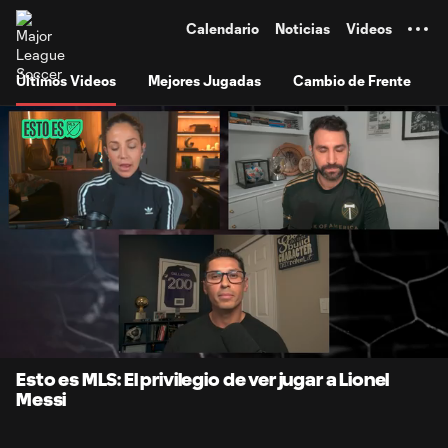
TENT
Calendario
Noticias
Videos
Últimos Videos
Mejores Jugadas
Cambio de Frente
0:07
2:51
Loaded
:
Current
Durati
28.85%
Time
Unmute
Subtitles
Esto es MLS: El privilegio de ver jugar a Lionel
Messi