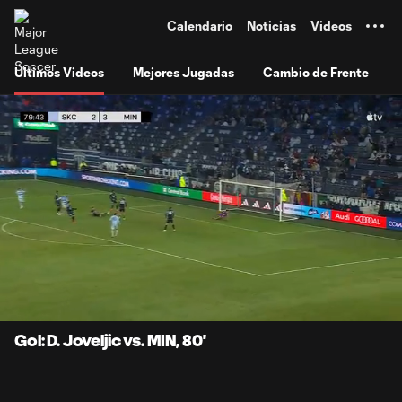
TENT
Calendario
Noticias
Videos
Últimos Videos
Mejores Jugadas
Cambio de Frente
0:06
0:49
Loaded
:
Current
Durati
99.73%
Time
Unmute
Subtitles
Gol: D. Joveljic vs. MIN, 80'