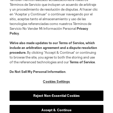
Términos de Servicio que incluyen un acuerdo de arbitraje
y un procedimiento de resolución de disputas. Al hacer clic
en “Aceptar y Continuar” o continuar navegando por el
sitio, aceptas tanto el almacenamiento y uso de las
tecnologías referenciadas como nuestros Términos de
Servicio No Vender Mi Información Personal
Privacy
Policy
.
Términos de servicio
Política de privacidad
No vender mi información
We’ve also made updates to our
Terms of Service
, which
include an arbitration agreement and a dispute resolution
Cookies Settings
procedure.
By clicking “Accept & Continue” or continuing
©2026 MLS. El nombre y escudo de la Major League Soccer y MLS son
to browse the site, you agree to both the storing and use
marcas registradas de League Soccer, L.L.C. (“MLS”). Los nombres y logos
of the referenced technologies and our
Terms of Service
.
de los equipos de la MLS están registrados y son marcas bajo ley común
de la MLS o son usadas con el permiso de sus propietarios. Uso
desautorizado está prohibido.
Do Not Sell My Personal Information
.
Cookies Settings
Reject Non-Essential Cookies
Accept & Continue