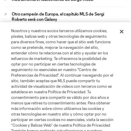
Otro campeón de Europa, el capítulo MLS de Sergi
Roberto será con Galaxy
Nosotros y nuestros socios terceros utilizamos cookies,
Ganar no basta y MLS aventaja a Liga MX en Leagues Cup
píxeles, balizas web y otras tecnologías de seguimiento
con goles
para diversos fines, como hacer que el sitio web funcione
como se pretende, mejorar la navegación del sitio,
entender cómo te relacionas con el sitio y ayudar en los
esfuerzos de marketing. Te ofrecemos la posibilidad de
optar por no participar en ciertas tecnologías de
seguimiento no esenciales en nuestro "Centro de
Preferencias de Privacidad". Al continuar navegando por el
sitio, también aceptas que MLS puede compartir tu
Acerca de MLS
actividad de visualización de videos con terceros como se
establece en nuestra Política de Privacidad. Tu
consentimiento para compartir es válido por dos años a
Social
menos que retires tu consentimiento antes. Para obtener
más información sobre cómo utilizamos las cookies y
otras tecnologías en nuestro sitio y cómo optar por no
Tienda
participar en ciertas cookies no esenciales, visita la sección
“Cookies y Balizas Web” de nuestra Política de Privacidad
Club Sites
También hemos realizado actualizaciones a nuestros