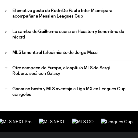
El emotivo gesto de Rodri De Paul e Inter Miami para
acompañar a Messi en Leagues Cup
La samba de Guilherme suena en Houston y tiene ritmo de
récord
MLS lamenta el fallecimiento de Jorge Messi
Otro campeón de Europa, el capítulo MLS de Sergi
Roberto será con Galaxy
Ganar no basta y MLS aventaja a Liga MX en Leagues Cup
con goles