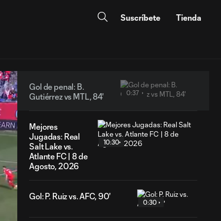
Suscríbete
Tienda
Gol de penal: B.
0:37
Gutiérrez vs MTL, 84'
Mejores
Jugadas: Real
10:30
Salt Lake vs.
Atlante FC | 8 de
Agosto, 2026
Gol: P. Ruiz vs. AFC, 90'
0:30