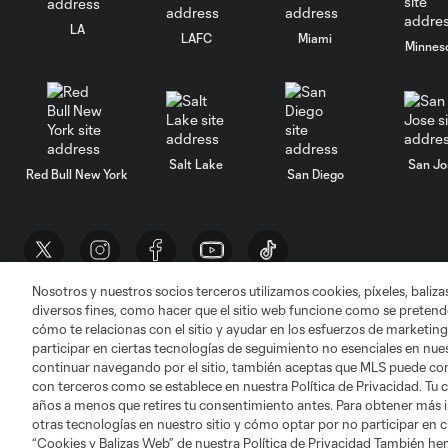
LA
LAFC
Miami
Minnes
Salt Lake
San Jo
Red Bull New York
San Diego
Nosotros y nuestros socios terceros utilizamos cookies, píxeles, baliz
diversos fines, como hacer que el sitio web funcione como se pretende
Términos de servicio
Política de privacidad
cómo te relacionas con el sitio y ayudar en los esfuerzos de marketing
©2026 MLS. El nombre y escudo de la Major Lea
participar en ciertas tecnologías de seguimiento no esenciales en nues
registrados y son marcas bajo ley común de la 
continuar navegando por el sitio, también aceptas que MLS puede comp
con terceros como se establece en nuestra Política de Privacidad. Tu
años a menos que retires tu consentimiento antes. Para obtener más 
otras tecnologías en nuestro sitio y cómo optar por no participar en ci
“Cookies y Balizas Web” de nuestra Política de Privacidad También he