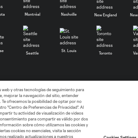
ota
Montréal
Nashville
New England
New 
se
St. Louis
Seattle
Toronto
Va
as web y otras tecnologías de seguimiento para
, mejorar la navegación del sitio, entender
No vender mi información
Cookies Settings
. Te ofrecemos la posibilidad de optar por no
gue Soccer y MLS son marcas registradas de League Soccer, L.L.C. (“
tro "Centro de Preferencias de Privacidad". Al
MLS o son usadas con el permiso de sus propietarios. Uso desautorizad
artir tu actividad de visualización de videos
 consentimiento para compartir es válido por dos
información sobre cómo utilizamos las cookies y
ertas cookies no esenciales, visita la sección
mos realizado actualizaciones a nuestros
Cookies Settings