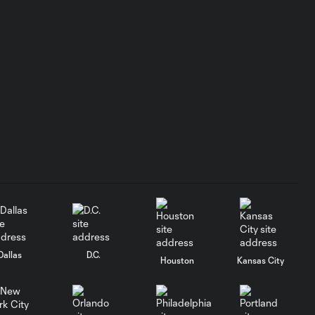
El emotivo
gesto de Rodri
1:03
De Paul para
Messi tras
marcar con Inter
Mami
Gol: D. Arcila vs. ORL, 72'
0:57
Gol: J. Guevara vs. ORL,
0:45
54'
Gol: M. Pašalić vs. LEO, 38'
0:50
Dallas
D.C.
Houston
Kansas City
Mejores
Jugadas: New
10:30
England