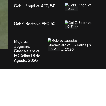
Gol: L. Engel vs. AFC, 54'
0:55
Gol: Z. Booth vs. AFC, 50'
0:51
37
ration
Mejores
Jugadas:
10:27
Guadalajara vs.
FC Dallas | 8 de
Agosto, 2026
Gol: L. Farrington vs. GDL,
0:56
73'
Gol: S. Solans vs. AFC, 17'
1:07