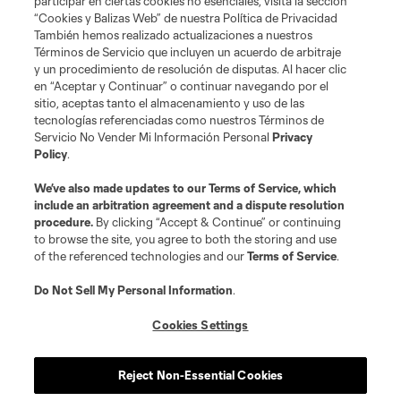
participar en ciertas cookies no esenciales, visita la sección
“Cookies y Balizas Web” de nuestra Política de Privacidad
Club Sites
También hemos realizado actualizaciones a nuestros
Términos de Servicio que incluyen un acuerdo de arbitraje
y un procedimiento de resolución de disputas. Al hacer clic
en “Aceptar y Continuar” o continuar navegando por el
sitio, aceptas tanto el almacenamiento y uso de las
tecnologías referenciadas como nuestros Términos de
Servicio No Vender Mi Información Personal
Privacy
Policy
.
Términos de servicio
Política de privacidad
No vender mi información
We’ve also made updates to our
Terms of Service
, which
include an arbitration agreement and a dispute resolution
Cookies Settings
procedure.
By clicking “Accept & Continue” or continuing
©2026 MLS. El nombre y escudo de la Major League Soccer y MLS son
to browse the site, you agree to both the storing and use
marcas registradas de League Soccer, L.L.C. (“MLS”). Los nombres y logos
of the referenced technologies and our
Terms of Service
.
de los equipos de la MLS están registrados y son marcas bajo ley común
de la MLS o son usadas con el permiso de sus propietarios. Uso
desautorizado está prohibido.
Do Not Sell My Personal Information
.
Cookies Settings
Reject Non-Essential Cookies