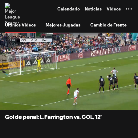
TENT
Calendario
Noticias
Videos
Últimos Videos
Mejores Jugadas
Cambio de Frente
0:07
0:34
Loaded
:
Current
Durati
100.00%
Time
Unmute
Subtitles
Gol de penal: L. Farrington vs. COL, 12'