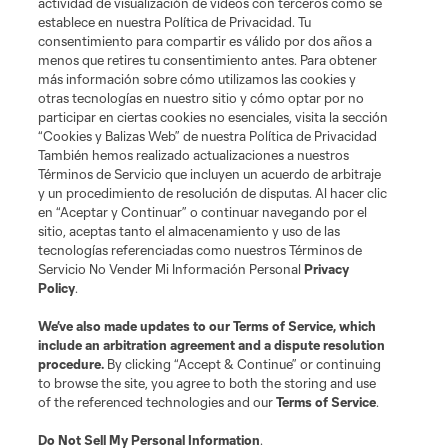
Acerca de MLS
actividad de visualización de videos con terceros como se
establece en nuestra Política de Privacidad. Tu
consentimiento para compartir es válido por dos años a
Social
menos que retires tu consentimiento antes. Para obtener
más información sobre cómo utilizamos las cookies y
otras tecnologías en nuestro sitio y cómo optar por no
Tienda
participar en ciertas cookies no esenciales, visita la sección
“Cookies y Balizas Web” de nuestra Política de Privacidad
Club Sites
También hemos realizado actualizaciones a nuestros
Términos de Servicio que incluyen un acuerdo de arbitraje
y un procedimiento de resolución de disputas. Al hacer clic
en “Aceptar y Continuar” o continuar navegando por el
sitio, aceptas tanto el almacenamiento y uso de las
tecnologías referenciadas como nuestros Términos de
Servicio No Vender Mi Información Personal
Privacy
Policy
.
Términos de servicio
Política de privacidad
No vender mi información
We’ve also made updates to our
Terms of Service
, which
include an arbitration agreement and a dispute resolution
Cookies Settings
procedure.
By clicking “Accept & Continue” or continuing
©2026 MLS. El nombre y escudo de la Major League Soccer y MLS son
to browse the site, you agree to both the storing and use
marcas registradas de League Soccer, L.L.C. (“MLS”). Los nombres y logos
of the referenced technologies and our
Terms of Service
.
de los equipos de la MLS están registrados y son marcas bajo ley común
de la MLS o son usadas con el permiso de sus propietarios. Uso
desautorizado está prohibido.
Do Not Sell My Personal Information
.