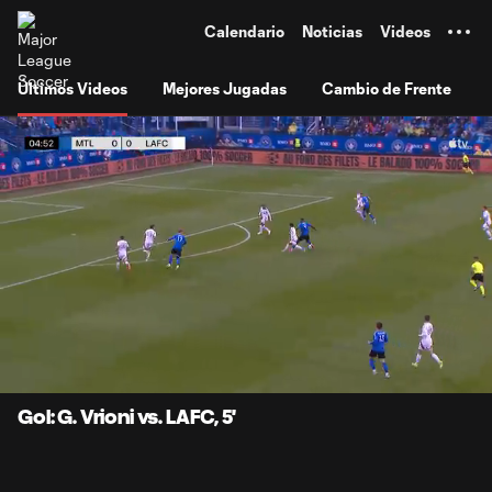
TENT
Calendario
Noticias
Videos
Últimos Videos
Mejores Jugadas
Cambio de Frente
0:07
0:54
Loaded
:
Current
Durati
90.77%
Time
Unmute
Subtitles
Gol: G. Vrioni vs. LAFC, 5'