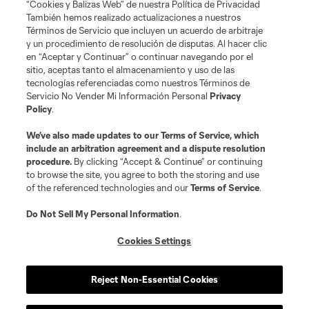
“Cookies y Balizas Web” de nuestra Política de Privacidad
Club Sites
También hemos realizado actualizaciones a nuestros
Términos de Servicio que incluyen un acuerdo de arbitraje
y un procedimiento de resolución de disputas. Al hacer clic
en “Aceptar y Continuar” o continuar navegando por el
sitio, aceptas tanto el almacenamiento y uso de las
tecnologías referenciadas como nuestros Términos de
Servicio No Vender Mi Información Personal
Privacy
Policy
.
Términos de servicio
Política de privacidad
No vender mi información
We’ve also made updates to our
Terms of Service
, which
include an arbitration agreement and a dispute resolution
Cookies Settings
procedure.
By clicking “Accept & Continue” or continuing
©2026 MLS. El nombre y escudo de la Major League Soccer y MLS son
to browse the site, you agree to both the storing and use
marcas registradas de League Soccer, L.L.C. (“MLS”). Los nombres y logos
of the referenced technologies and our
Terms of Service
.
de los equipos de la MLS están registrados y son marcas bajo ley común
de la MLS o son usadas con el permiso de sus propietarios. Uso
desautorizado está prohibido.
Do Not Sell My Personal Information
.
Cookies Settings
Reject Non-Essential Cookies