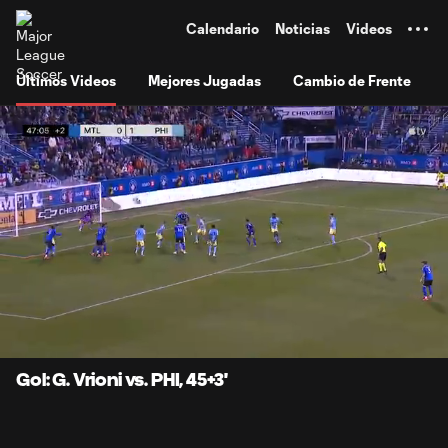
TENT
Calendario
Noticias
Videos
Últimos Videos
Mejores Jugadas
Cambio de Frente
0:07
0:57
Loaded
:
Current
Durati
85.99%
Time
Unmute
Subtitles
Gol: G. Vrioni vs. PHI, 45+3'