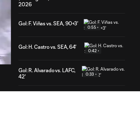
2026
Gol: F. Viñas vs. SEA, 90+3'
0:55
41
Gol: H. Castro vs. SEA, 64'
ration
0:42
Gol: R. Alvarado vs. LAFC,
0:33
42'
Gol: D. Bouanga vs. GDL,
0:33
38'
Mejores
Jugadas: CF
10:29
Monterrey vs.
Orlando City | 5