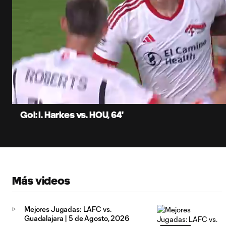
0:15
Current
Time
Unmute
Subtitles
Gol: I. Harkes vs. HOU, 64'
Más videos
Mejores Jugadas: LAFC vs.
Guadalajara | 5 de Agosto, 2026