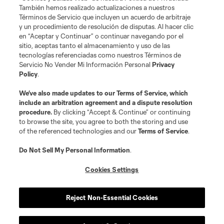
Club Sites
También hemos realizado actualizaciones a nuestros
Términos de Servicio que incluyen un acuerdo de arbitraje
y un procedimiento de resolución de disputas. Al hacer clic
en “Aceptar y Continuar” o continuar navegando por el
sitio, aceptas tanto el almacenamiento y uso de las
tecnologías referenciadas como nuestros Términos de
Servicio No Vender Mi Información Personal
Privacy
Policy
.
Términos de servicio
Política de privacidad
No vender mi información
We’ve also made updates to our
Terms of Service
, which
include an arbitration agreement and a dispute resolution
Cookies Settings
procedure.
By clicking “Accept & Continue” or continuing
©2026 MLS. El nombre y escudo de la Major League Soccer y MLS son
to browse the site, you agree to both the storing and use
marcas registradas de League Soccer, L.L.C. (“MLS”). Los nombres y logos
of the referenced technologies and our
Terms of Service
.
de los equipos de la MLS están registrados y son marcas bajo ley común
de la MLS o son usadas con el permiso de sus propietarios. Uso
desautorizado está prohibido.
Do Not Sell My Personal Information
.
Cookies Settings
Reject Non-Essential Cookies