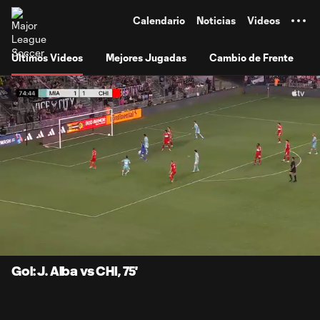
TENT
Calendario
Noticias
Videos
Últimos Videos
Mejores Jugadas
Cambio de Frente
0:07
1:08
Loaded
:
Current
Durati
72.64%
Time
Unmute
Subtitles
Gol: J. Alba vs CHI, 75'