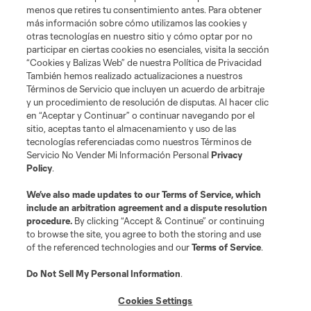
Social
menos que retires tu consentimiento antes. Para obtener
más información sobre cómo utilizamos las cookies y
otras tecnologías en nuestro sitio y cómo optar por no
Tienda
participar en ciertas cookies no esenciales, visita la sección
“Cookies y Balizas Web” de nuestra Política de Privacidad
Club Sites
También hemos realizado actualizaciones a nuestros
Términos de Servicio que incluyen un acuerdo de arbitraje
y un procedimiento de resolución de disputas. Al hacer clic
en “Aceptar y Continuar” o continuar navegando por el
sitio, aceptas tanto el almacenamiento y uso de las
tecnologías referenciadas como nuestros Términos de
Servicio No Vender Mi Información Personal
Privacy
Policy
.
Términos de servicio
Política de privacidad
No vender mi información
We’ve also made updates to our
Terms of Service
, which
include an arbitration agreement and a dispute resolution
Cookies Settings
procedure.
By clicking “Accept & Continue” or continuing
©2026 MLS. El nombre y escudo de la Major League Soccer y MLS son
to browse the site, you agree to both the storing and use
marcas registradas de League Soccer, L.L.C. (“MLS”). Los nombres y logos
of the referenced technologies and our
Terms of Service
.
de los equipos de la MLS están registrados y son marcas bajo ley común
de la MLS o son usadas con el permiso de sus propietarios. Uso
desautorizado está prohibido.
Do Not Sell My Personal Information
.
Cookies Settings