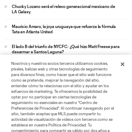
Chucky Lozano será el relevo generacional mexicano de
LA Galaxy
Mauricio Amaro, la joya uruguaya que refuerza la fórmula
Tata en Atlanta United
El lado B del triunfo de NYCFC: ¿Qué hizo Matt Freese para
desarmar a Santos Laguna?
Nosotros y nuestros socios terceros utilizamos cookies,
San Diego FC y sus aficionados viven su viaje de
píxeles, balizas web y otras tecnologías de seguimiento
graduación en el Azteca
para diversos fines, como hacer que el sitio web funcione
como se pretende, mejorar la navegación del sitio,
entender cómo te relacionas con el sitio y ayudar en los
esfuerzos de marketing. Te ofrecemos la posibilidad de
optar por no participar en ciertas tecnologías de
seguimiento no esenciales en nuestro "Centro de
Preferencias de Privacidad". Al continuar navegando por el
sitio, también aceptas que MLS puede compartir tu
Acerca de MLS
actividad de visualización de videos con terceros como se
establece en nuestra Política de Privacidad. Tu
consentimiento para compartir es válido por dos años a