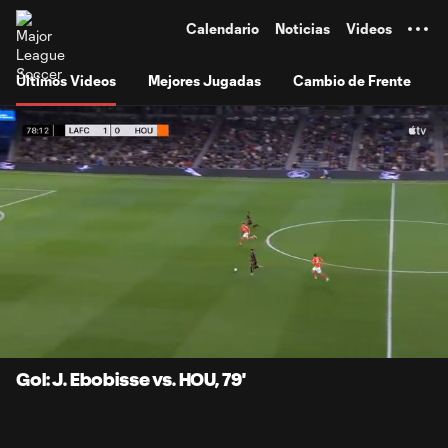
TENT
Calendario
Noticias
Videos
Últimos Videos
Mejores Jugadas
Cambio de Frente
0:07
1:01
Loaded
:
Current
Durati
80.80%
Time
Unmute
Subtitles
Gol: J. Ebobisse vs. HOU, 79'