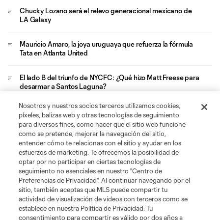
Chucky Lozano será el relevo generacional mexicano de
LA Galaxy
Mauricio Amaro, la joya uruguaya que refuerza la fórmula
Tata en Atlanta United
El lado B del triunfo de NYCFC: ¿Qué hizo Matt Freese para
desarmar a Santos Laguna?
Nosotros y nuestros socios terceros utilizamos cookies,
San Diego FC y sus aficionados viven su viaje de
píxeles, balizas web y otras tecnologías de seguimiento
graduación en el Azteca
para diversos fines, como hacer que el sitio web funcione
como se pretende, mejorar la navegación del sitio,
entender cómo te relacionas con el sitio y ayudar en los
esfuerzos de marketing. Te ofrecemos la posibilidad de
optar por no participar en ciertas tecnologías de
seguimiento no esenciales en nuestro "Centro de
Preferencias de Privacidad". Al continuar navegando por el
sitio, también aceptas que MLS puede compartir tu
Acerca de MLS
actividad de visualización de videos con terceros como se
establece en nuestra Política de Privacidad. Tu
consentimiento para compartir es válido por dos años a