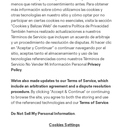
Social
menos que retires tu consentimiento antes. Para obtener
más información sobre cómo utilizamos las cookies y
otras tecnologías en nuestro sitio y cómo optar por no
Tienda
participar en ciertas cookies no esenciales, visita la sección
“Cookies y Balizas Web” de nuestra Política de Privacidad
Club Sites
También hemos realizado actualizaciones a nuestros
Términos de Servicio que incluyen un acuerdo de arbitraje
y un procedimiento de resolución de disputas. Al hacer clic
en “Aceptar y Continuar” o continuar navegando por el
sitio, aceptas tanto el almacenamiento y uso de las
tecnologías referenciadas como nuestros Términos de
Servicio No Vender Mi Información Personal
Privacy
Policy
.
Términos de servicio
Política de privacidad
No vender mi información
We’ve also made updates to our
Terms of Service
, which
include an arbitration agreement and a dispute resolution
Cookies Settings
procedure.
By clicking “Accept & Continue” or continuing
©2026 MLS. El nombre y escudo de la Major League Soccer y MLS son
to browse the site, you agree to both the storing and use
marcas registradas de League Soccer, L.L.C. (“MLS”). Los nombres y logos
of the referenced technologies and our
Terms of Service
.
de los equipos de la MLS están registrados y son marcas bajo ley común
de la MLS o son usadas con el permiso de sus propietarios. Uso
desautorizado está prohibido.
Do Not Sell My Personal Information
.
Cookies Settings