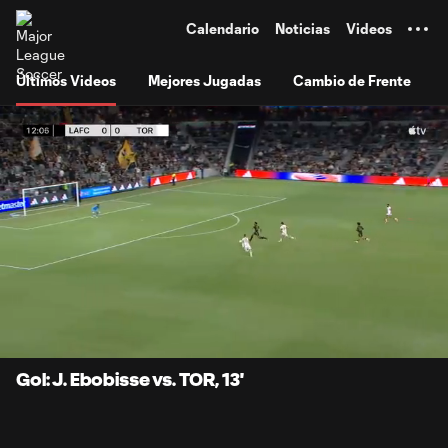
TENT
Calendario
Noticias
Videos
Últimos Videos
Mejores Jugadas
Cambio de Frente
0:07
1:01
Loaded
:
Current
Durati
80.73%
Time
Unmute
Subtitles
Gol: J. Ebobisse vs. TOR, 13'