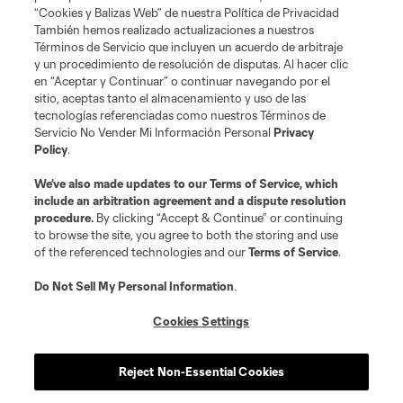
“Cookies y Balizas Web” de nuestra Política de Privacidad
Club Sites
También hemos realizado actualizaciones a nuestros
Términos de Servicio que incluyen un acuerdo de arbitraje
y un procedimiento de resolución de disputas. Al hacer clic
en “Aceptar y Continuar” o continuar navegando por el
sitio, aceptas tanto el almacenamiento y uso de las
tecnologías referenciadas como nuestros Términos de
Servicio No Vender Mi Información Personal
Privacy
Policy
.
Términos de servicio
Política de privacidad
No vender mi información
We’ve also made updates to our
Terms of Service
, which
include an arbitration agreement and a dispute resolution
Cookies Settings
procedure.
By clicking “Accept & Continue” or continuing
©2026 MLS. El nombre y escudo de la Major League Soccer y MLS son
to browse the site, you agree to both the storing and use
marcas registradas de League Soccer, L.L.C. (“MLS”). Los nombres y logos
of the referenced technologies and our
Terms of Service
.
de los equipos de la MLS están registrados y son marcas bajo ley común
de la MLS o son usadas con el permiso de sus propietarios. Uso
desautorizado está prohibido.
Do Not Sell My Personal Information
.
Cookies Settings
Reject Non-Essential Cookies