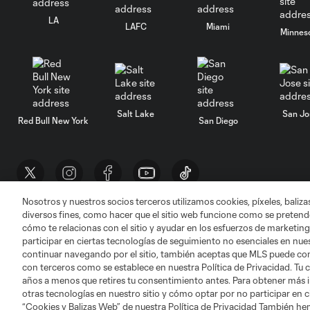
LA
LAFC
Miami
Minnes
Salt Lake
San Jo
Red Bull New York
San Diego
Nosotros y nuestros socios terceros utilizamos cookies, píxeles, baliz
diversos fines, como hacer que el sitio web funcione como se pretende
Términos de servicio
Política de privacidad
cómo te relacionas con el sitio y ayudar en los esfuerzos de marketing
©2026 MLS. El nombre y escudo de la Major Lea
participar en ciertas tecnologías de seguimiento no esenciales en nues
registrados y son marcas bajo ley común de la 
continuar navegando por el sitio, también aceptas que MLS puede comp
con terceros como se establece en nuestra Política de Privacidad. Tu
años a menos que retires tu consentimiento antes. Para obtener más 
otras tecnologías en nuestro sitio y cómo optar por no participar en ci
“Cookies y Balizas Web” de nuestra Política de Privacidad También he