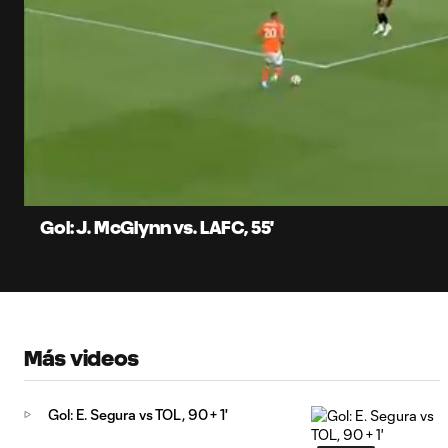
0:07
Loaded
:
Current
80.30%
Time
Unmute
Subtitles
Gol: J. McGlynn vs. LAFC, 55'
Más videos
Gol: E. Segura vs TOL, 90 + 1'