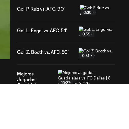
Gol: P. Ruiz vs. AFC, 90'
0:30
Gol: L. Engel vs. AFC, 54'
0:55
01
ration
Gol: Z. Booth vs. AFC, 50'
0:51
Mejores
Jugadas:
10:27
Guadalajara vs.
FC Dallas | 8 de
Agosto, 2026
Gol: L. Farrington vs. GDL,
0:56
73'