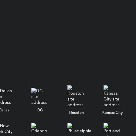
Club León | 8 de
Agosto, 2026
El emotivo
gesto de Rodri
1:03
De Paul para
Messi tras
marcar con Inter
Mami
Gol: D. Arcila vs. ORL, 72'
0:57
Gol: J. Guevara vs. ORL,
0:45
54'
Dallas
D.C.
Houston
Kansas City
Gol: M. Pašalić vs. LEO, 38'
0:50