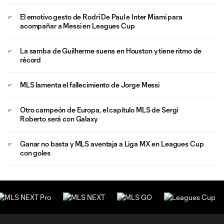
El emotivo gesto de Rodri De Paul e Inter Miami para
acompañar a Messi en Leagues Cup
La samba de Guilherme suena en Houston y tiene ritmo de
récord
MLS lamenta el fallecimiento de Jorge Messi
Otro campeón de Europa, el capítulo MLS de Sergi
Roberto será con Galaxy
Ganar no basta y MLS aventaja a Liga MX en Leagues Cup
con goles