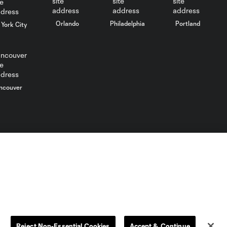
Mejores
Orlando
Philadelphia
Portland
York City
Jugadas: New
10:30
England
Revolution vs.
Houston
Dynamo FC |
8 de Agosto,
ncouver
2026
Gol: A. Resch vs. NE, 63'
0:35
Gol: G. Santos vs. NE, 45+1'
0:44
MLS”). Los nombres y logos de los equipos de la MLS están
o está prohibido.
Mejores
Jugadas:
10:26
Vancouver
Reject Non-Essential Cookies
Accept & Continue