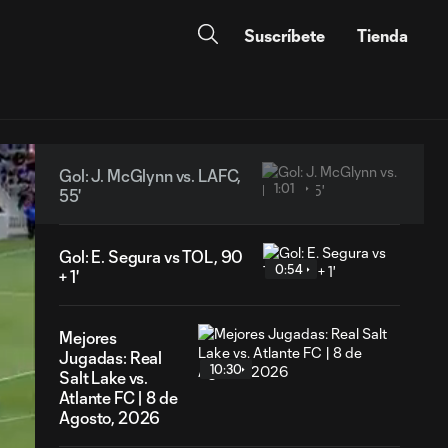
Suscríbete
Tienda
Gol: J. McGlynn vs. LAFC,
1:01
55'
Gol: E. Segura vs TOL, 90
0:54
+ 1'
Mejores
Jugadas: Real
10:30
Salt Lake vs.
Atlante FC | 8 de
Agosto, 2026