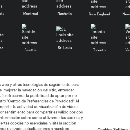
ota
Montréal
Nashville
New England
New 
se
St. Louis
Seattle
Toronto
Va
as web y otras tecnologías de seguimiento para
, mejorar la navegación del sitio, entender
No vender mi información
Cookies Settings
. Te ofrecemos la posibilidad de optar por no
gue Soccer y MLS son marcas registradas de League Soccer, L.L.C. (“
tro "Centro de Preferencias de Privacidad". Al
MLS o son usadas con el permiso de sus propietarios. Uso desautorizad
artir tu actividad de visualización de videos
 consentimiento para compartir es válido por dos
información sobre cómo utilizamos las cookies y
ertas cookies no esenciales, visita la sección
mos realizado actualizaciones a nuestros
Cookies Settings