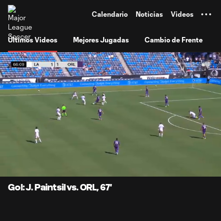
TENT
Calendario
Noticias
Videos
Últimos Videos
Mejores Jugadas
Cambio de Frente
0:07
0:57
Loaded
:
Current
Durati
86.44%
Time
Unmute
Subtitles
Gol: J. Paintsil vs. ORL, 67'