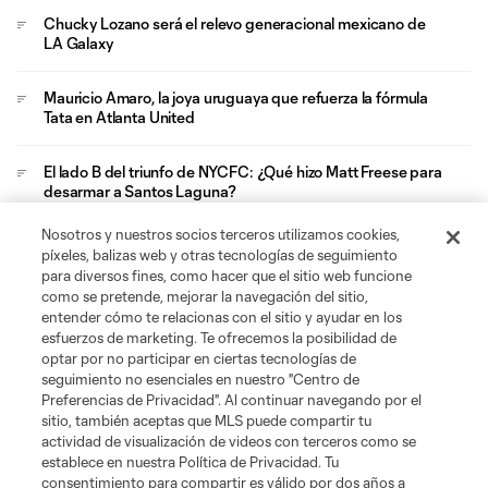
Chucky Lozano será el relevo generacional mexicano de
LA Galaxy
Mauricio Amaro, la joya uruguaya que refuerza la fórmula
Tata en Atlanta United
El lado B del triunfo de NYCFC: ¿Qué hizo Matt Freese para
desarmar a Santos Laguna?
Nosotros y nuestros socios terceros utilizamos cookies,
San Diego FC y sus aficionados viven su viaje de
píxeles, balizas web y otras tecnologías de seguimiento
graduación en el Azteca
para diversos fines, como hacer que el sitio web funcione
como se pretende, mejorar la navegación del sitio,
entender cómo te relacionas con el sitio y ayudar en los
esfuerzos de marketing. Te ofrecemos la posibilidad de
optar por no participar en ciertas tecnologías de
seguimiento no esenciales en nuestro "Centro de
Preferencias de Privacidad". Al continuar navegando por el
sitio, también aceptas que MLS puede compartir tu
Acerca de MLS
actividad de visualización de videos con terceros como se
establece en nuestra Política de Privacidad. Tu
consentimiento para compartir es válido por dos años a