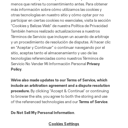
Social
menos que retires tu consentimiento antes. Para obtener
más información sobre cómo utilizamos las cookies y
otras tecnologías en nuestro sitio y cómo optar por no
Tienda
participar en ciertas cookies no esenciales, visita la sección
“Cookies y Balizas Web” de nuestra Política de Privacidad
Club Sites
También hemos realizado actualizaciones a nuestros
Términos de Servicio que incluyen un acuerdo de arbitraje
y un procedimiento de resolución de disputas. Al hacer clic
en “Aceptar y Continuar” o continuar navegando por el
sitio, aceptas tanto el almacenamiento y uso de las
tecnologías referenciadas como nuestros Términos de
Servicio No Vender Mi Información Personal
Privacy
Policy
.
Términos de servicio
Política de privacidad
No vender mi información
We’ve also made updates to our
Terms of Service
, which
include an arbitration agreement and a dispute resolution
Cookies Settings
procedure.
By clicking “Accept & Continue” or continuing
©2026 MLS. El nombre y escudo de la Major League Soccer y MLS son
to browse the site, you agree to both the storing and use
marcas registradas de League Soccer, L.L.C. (“MLS”). Los nombres y logos
of the referenced technologies and our
Terms of Service
.
de los equipos de la MLS están registrados y son marcas bajo ley común
de la MLS o son usadas con el permiso de sus propietarios. Uso
desautorizado está prohibido.
Do Not Sell My Personal Information
.
Cookies Settings