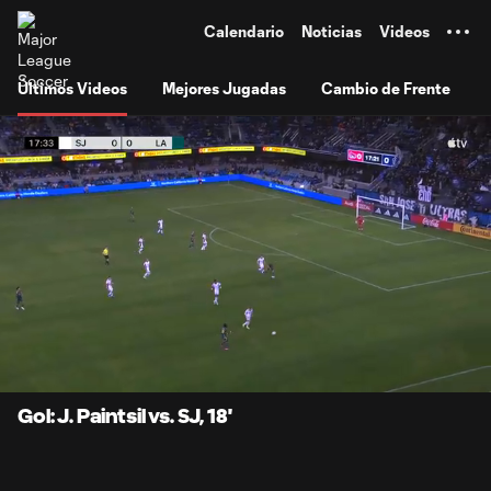
TENT
Calendario
Noticias
Videos
Últimos Videos
Mejores Jugadas
Cambio de Frente
0:07
1:05
Loaded
:
Current
Durati
75.87%
Time
Unmute
Subtitles
Gol: J. Paintsil vs. SJ, 18'