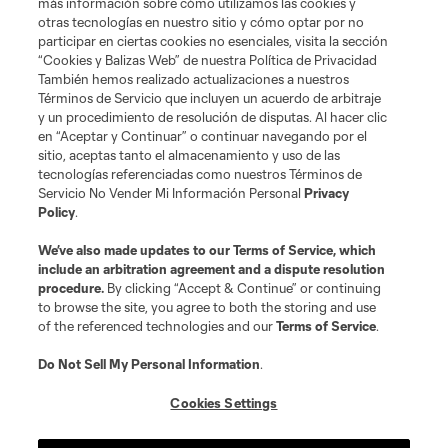
más información sobre cómo utilizamos las cookies y
otras tecnologías en nuestro sitio y cómo optar por no
Tienda
participar en ciertas cookies no esenciales, visita la sección
“Cookies y Balizas Web” de nuestra Política de Privacidad
Club Sites
También hemos realizado actualizaciones a nuestros
Términos de Servicio que incluyen un acuerdo de arbitraje
y un procedimiento de resolución de disputas. Al hacer clic
en “Aceptar y Continuar” o continuar navegando por el
sitio, aceptas tanto el almacenamiento y uso de las
tecnologías referenciadas como nuestros Términos de
Servicio No Vender Mi Información Personal
Privacy
Policy
.
Términos de servicio
Política de privacidad
No vender mi información
We’ve also made updates to our
Terms of Service
, which
include an arbitration agreement and a dispute resolution
Cookies Settings
procedure.
By clicking “Accept & Continue” or continuing
©2026 MLS. El nombre y escudo de la Major League Soccer y MLS son
to browse the site, you agree to both the storing and use
marcas registradas de League Soccer, L.L.C. (“MLS”). Los nombres y logos
of the referenced technologies and our
Terms of Service
.
de los equipos de la MLS están registrados y son marcas bajo ley común
de la MLS o son usadas con el permiso de sus propietarios. Uso
desautorizado está prohibido.
Do Not Sell My Personal Information
.
Cookies Settings