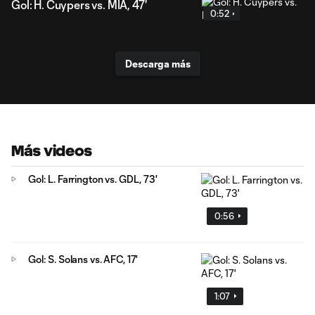
Gol: H. Cuypers vs. MIA, 47'
0:52
Descarga más
Más videos
Gol: L. Farrington vs. GDL, 73'
0:56
Gol: S. Solans vs. AFC, 17'
1:07