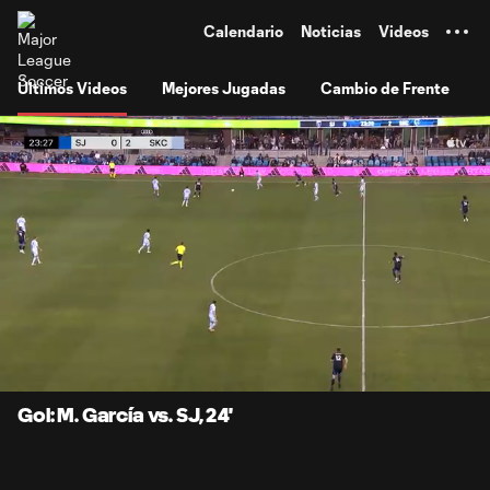
TENT
Calendario
Noticias
Videos
Últimos Videos
Mejores Jugadas
Cambio de Frente
0:07
0:52
Loaded
:
Current
Durati
94.71%
Time
Unmute
Subtitles
Gol: M. García vs. SJ, 24'