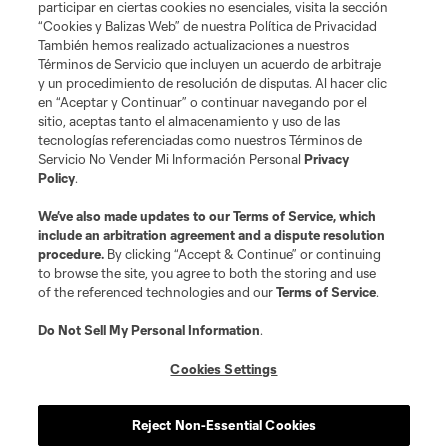
participar en ciertas cookies no esenciales, visita la sección
“Cookies y Balizas Web” de nuestra Política de Privacidad
Club Sites
También hemos realizado actualizaciones a nuestros
Términos de Servicio que incluyen un acuerdo de arbitraje
y un procedimiento de resolución de disputas. Al hacer clic
en “Aceptar y Continuar” o continuar navegando por el
sitio, aceptas tanto el almacenamiento y uso de las
tecnologías referenciadas como nuestros Términos de
Servicio No Vender Mi Información Personal
Privacy
Policy
.
Términos de servicio
Política de privacidad
No vender mi información
We’ve also made updates to our
Terms of Service
, which
include an arbitration agreement and a dispute resolution
Cookies Settings
procedure.
By clicking “Accept & Continue” or continuing
©2026 MLS. El nombre y escudo de la Major League Soccer y MLS son
to browse the site, you agree to both the storing and use
marcas registradas de League Soccer, L.L.C. (“MLS”). Los nombres y logos
of the referenced technologies and our
Terms of Service
.
de los equipos de la MLS están registrados y son marcas bajo ley común
de la MLS o son usadas con el permiso de sus propietarios. Uso
desautorizado está prohibido.
Do Not Sell My Personal Information
.
Cookies Settings
Reject Non-Essential Cookies