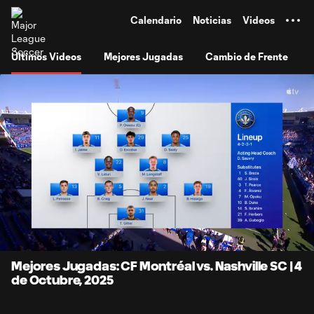
TENT
Calendario
Noticias
Videos
Últimos Videos
Mejores Jugadas
Cambio de Frente
0:08
7:08
Loaded
:
Current
Durati
11.57%
Time
Unmute
Subtitles
Mejores Jugadas: CF Montréal vs. Nashville SC | 4
de Octubre, 2025