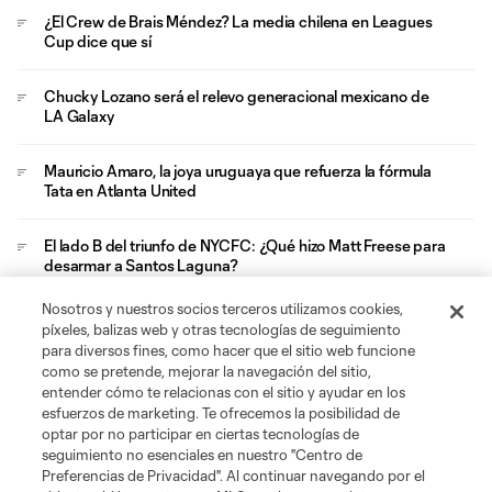
¿El Crew de Brais Méndez? La media chilena en Leagues
Cup dice que sí
Chucky Lozano será el relevo generacional mexicano de
LA Galaxy
Mauricio Amaro, la joya uruguaya que refuerza la fórmula
Tata en Atlanta United
El lado B del triunfo de NYCFC: ¿Qué hizo Matt Freese para
desarmar a Santos Laguna?
Nosotros y nuestros socios terceros utilizamos cookies,
San Diego FC y sus aficionados viven su viaje de
píxeles, balizas web y otras tecnologías de seguimiento
graduación en el Azteca
para diversos fines, como hacer que el sitio web funcione
como se pretende, mejorar la navegación del sitio,
entender cómo te relacionas con el sitio y ayudar en los
esfuerzos de marketing. Te ofrecemos la posibilidad de
optar por no participar en ciertas tecnologías de
seguimiento no esenciales en nuestro "Centro de
Preferencias de Privacidad". Al continuar navegando por el