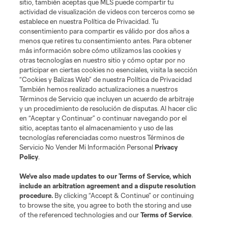
sitio, también aceptas que MLS puede compartir tu
Acerca de MLS
actividad de visualización de videos con terceros como se
establece en nuestra Política de Privacidad. Tu
consentimiento para compartir es válido por dos años a
Social
menos que retires tu consentimiento antes. Para obtener
más información sobre cómo utilizamos las cookies y
otras tecnologías en nuestro sitio y cómo optar por no
Tienda
participar en ciertas cookies no esenciales, visita la sección
“Cookies y Balizas Web” de nuestra Política de Privacidad
Club Sites
También hemos realizado actualizaciones a nuestros
Términos de Servicio que incluyen un acuerdo de arbitraje
y un procedimiento de resolución de disputas. Al hacer clic
en “Aceptar y Continuar” o continuar navegando por el
sitio, aceptas tanto el almacenamiento y uso de las
tecnologías referenciadas como nuestros Términos de
Servicio No Vender Mi Información Personal
Privacy
Policy
.
Términos de servicio
Política de privacidad
No vender mi información
We’ve also made updates to our
Terms of Service
, which
include an arbitration agreement and a dispute resolution
Cookies Settings
procedure.
By clicking “Accept & Continue” or continuing
©2026 MLS. El nombre y escudo de la Major League Soccer y MLS son
to browse the site, you agree to both the storing and use
marcas registradas de League Soccer, L.L.C. (“MLS”). Los nombres y logos
of the referenced technologies and our
Terms of Service
.
de los equipos de la MLS están registrados y son marcas bajo ley común
de la MLS o son usadas con el permiso de sus propietarios. Uso