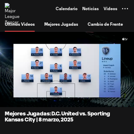
TENT
Calendario
Noticias
Videos
Últimos Videos
Mejores Jugadas
Cambio de Frente
0:07
6:54
Loaded
:
Current
Durati
11.96%
Time
Unmute
Subtitles
Mejores Jugadas: D.C. United vs. Sporting
Kansas City | 8 marzo, 2025