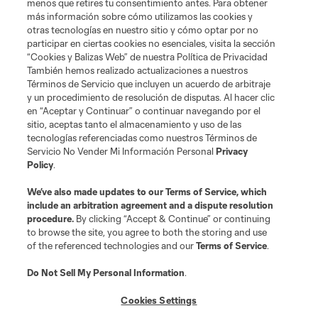
menos que retires tu consentimiento antes. Para obtener
más información sobre cómo utilizamos las cookies y
otras tecnologías en nuestro sitio y cómo optar por no
Tienda
participar en ciertas cookies no esenciales, visita la sección
“Cookies y Balizas Web” de nuestra Política de Privacidad
Club Sites
También hemos realizado actualizaciones a nuestros
Términos de Servicio que incluyen un acuerdo de arbitraje
y un procedimiento de resolución de disputas. Al hacer clic
en “Aceptar y Continuar” o continuar navegando por el
sitio, aceptas tanto el almacenamiento y uso de las
tecnologías referenciadas como nuestros Términos de
Servicio No Vender Mi Información Personal
Privacy
Policy
.
Términos de servicio
Política de privacidad
No vender mi información
We’ve also made updates to our
Terms of Service
, which
include an arbitration agreement and a dispute resolution
Cookies Settings
procedure.
By clicking “Accept & Continue” or continuing
©2026 MLS. El nombre y escudo de la Major League Soccer y MLS son
to browse the site, you agree to both the storing and use
marcas registradas de League Soccer, L.L.C. (“MLS”). Los nombres y logos
of the referenced technologies and our
Terms of Service
.
de los equipos de la MLS están registrados y son marcas bajo ley común
de la MLS o son usadas con el permiso de sus propietarios. Uso
desautorizado está prohibido.
Do Not Sell My Personal Information
.
Cookies Settings