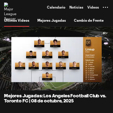
TENT
Calendario
Noticias
Videos
Últimos Videos
Mejores Jugadas
Cambio de Frente
0:10
7:24
Loaded
:
Current
Durati
13.39%
Time
Unmute
Subtitles
Mejores Jugadas: Los Angeles Football Club vs.
Toronto FC | 08 de octubre, 2025