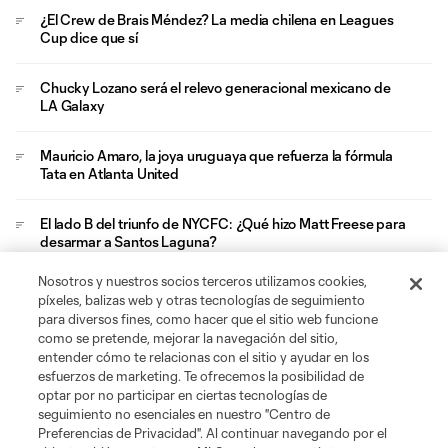
¿El Crew de Brais Méndez? La media chilena en Leagues
Cup dice que sí
Chucky Lozano será el relevo generacional mexicano de
LA Galaxy
Mauricio Amaro, la joya uruguaya que refuerza la fórmula
Tata en Atlanta United
El lado B del triunfo de NYCFC: ¿Qué hizo Matt Freese para
desarmar a Santos Laguna?
Nosotros y nuestros socios terceros utilizamos cookies,
San Diego FC y sus aficionados viven su viaje de
píxeles, balizas web y otras tecnologías de seguimiento
graduación en el Azteca
para diversos fines, como hacer que el sitio web funcione
como se pretende, mejorar la navegación del sitio,
entender cómo te relacionas con el sitio y ayudar en los
esfuerzos de marketing. Te ofrecemos la posibilidad de
optar por no participar en ciertas tecnologías de
seguimiento no esenciales en nuestro "Centro de
Preferencias de Privacidad". Al continuar navegando por el