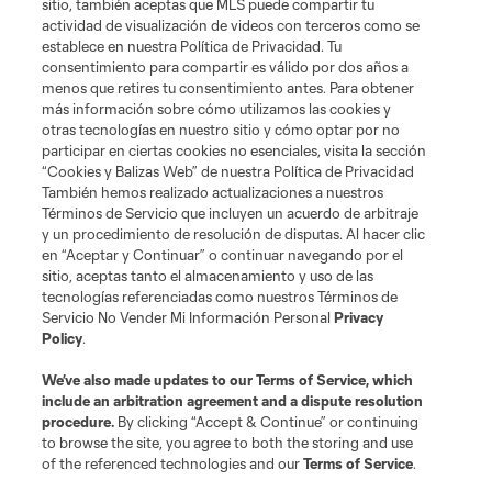
sitio, también aceptas que MLS puede compartir tu
Acerca de MLS
actividad de visualización de videos con terceros como se
establece en nuestra Política de Privacidad. Tu
consentimiento para compartir es válido por dos años a
Social
menos que retires tu consentimiento antes. Para obtener
más información sobre cómo utilizamos las cookies y
otras tecnologías en nuestro sitio y cómo optar por no
Tienda
participar en ciertas cookies no esenciales, visita la sección
“Cookies y Balizas Web” de nuestra Política de Privacidad
Club Sites
También hemos realizado actualizaciones a nuestros
Términos de Servicio que incluyen un acuerdo de arbitraje
y un procedimiento de resolución de disputas. Al hacer clic
en “Aceptar y Continuar” o continuar navegando por el
sitio, aceptas tanto el almacenamiento y uso de las
tecnologías referenciadas como nuestros Términos de
Servicio No Vender Mi Información Personal
Privacy
Policy
.
Términos de servicio
Política de privacidad
No vender mi información
We’ve also made updates to our
Terms of Service
, which
include an arbitration agreement and a dispute resolution
Cookies Settings
procedure.
By clicking “Accept & Continue” or continuing
©2026 MLS. El nombre y escudo de la Major League Soccer y MLS son
to browse the site, you agree to both the storing and use
marcas registradas de League Soccer, L.L.C. (“MLS”). Los nombres y logos
of the referenced technologies and our
Terms of Service
.
de los equipos de la MLS están registrados y son marcas bajo ley común
de la MLS o son usadas con el permiso de sus propietarios. Uso