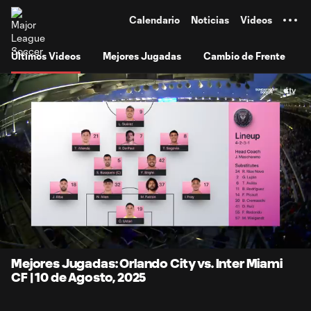
TENT
Calendario
Noticias
Videos
Últimos Videos
Mejores Jugadas
Cambio de Frente
0:07
7:27
Loaded
:
Current
Durati
11.06%
Time
Unmute
Subtitles
Mejores Jugadas: Orlando City vs. Inter Miami
CF | 10 de Agosto, 2025