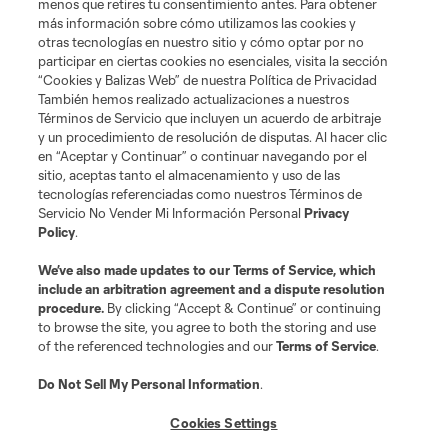
menos que retires tu consentimiento antes. Para obtener
más información sobre cómo utilizamos las cookies y
otras tecnologías en nuestro sitio y cómo optar por no
Tienda
participar en ciertas cookies no esenciales, visita la sección
“Cookies y Balizas Web” de nuestra Política de Privacidad
Club Sites
También hemos realizado actualizaciones a nuestros
Términos de Servicio que incluyen un acuerdo de arbitraje
y un procedimiento de resolución de disputas. Al hacer clic
en “Aceptar y Continuar” o continuar navegando por el
sitio, aceptas tanto el almacenamiento y uso de las
tecnologías referenciadas como nuestros Términos de
Servicio No Vender Mi Información Personal
Privacy
Policy
.
Términos de servicio
Política de privacidad
No vender mi información
We’ve also made updates to our
Terms of Service
, which
include an arbitration agreement and a dispute resolution
Cookies Settings
procedure.
By clicking “Accept & Continue” or continuing
©2026 MLS. El nombre y escudo de la Major League Soccer y MLS son
to browse the site, you agree to both the storing and use
marcas registradas de League Soccer, L.L.C. (“MLS”). Los nombres y logos
of the referenced technologies and our
Terms of Service
.
de los equipos de la MLS están registrados y son marcas bajo ley común
de la MLS o son usadas con el permiso de sus propietarios. Uso
desautorizado está prohibido.
Do Not Sell My Personal Information
.
Cookies Settings