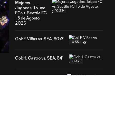
Mejores
Jugadas: Toluca
10:28
FC vs. Seattle FC
| 5 de Agosto,
2026
17
Gol: F. Viñas vs. SEA, 90+3'
ration
0:55
Gol: H. Castro vs. SEA, 64'
0:42
Gol: R. Alvarado vs. LAFC,
0:33
42'
Gol: D. Bouanga vs. GDL,
0:33
38'