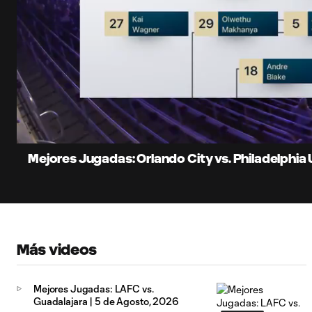
0:08
Loaded
:
Current
11.33%
Time
Unmute
Subtitles
Mejores Jugadas: Orlando City vs. Philadelphia U
Más videos
Mejores Jugadas: LAFC vs.
Guadalajara | 5 de Agosto, 2026