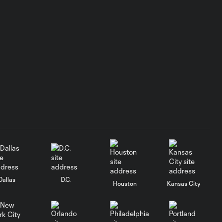
Querétaro | 5 de
Agosto, 2026
Gol: D. Arcila vs. NSH, 79'
0:48
Gol: J. Valiente vs. QRO, 81'
0:52
Gol de penal: T. Spicer
0:16
vs. MTY, 60'
Gol: J. Gallardo vs. SEA, 3'
1:02
Dallas
D.C.
Houston
Kansas City
Mejores
Jugadas: Inter
10:28
Miami CF vs.