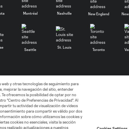
ota
Montréal
Nashville
New England
New 
se
St. Louis
Seattle
Toronto
Va
as web y otras tecnologías de seguimiento para
, mejorar la navegación del sitio, entender
No vender mi información
Cookies Settings
. Te ofrecemos la posibilidad de optar por no
gue Soccer y MLS son marcas registradas de League Soccer, L.L.C. (“
tro "Centro de Preferencias de Privacidad". Al
MLS o son usadas con el permiso de sus propietarios. Uso desautorizad
artir tu actividad de visualización de videos
 consentimiento para compartir es válido por dos
información sobre cómo utilizamos las cookies y
ertas cookies no esenciales, visita la sección
mos realizado actualizaciones a nuestros
Cookies Settings