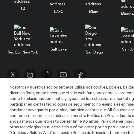
LA
LAFC
Miami
Minnes
Salt Lake
San Jo
Red Bull New York
San Diego
Nosotros y nuestros socios terceros utilizamos cookies, píxeles, baliz
diversos fines, como hacer que el sitio web funcione como se pretende
Términos de servicio
Política de privacidad
cómo te relacionas con el sitio y ayudar en los esfuerzos de marketing
©2026 MLS. El nombre y escudo de la Major Lea
participar en ciertas tecnologías de seguimiento no esenciales en nues
registrados y son marcas bajo ley común de la 
continuar navegando por el sitio, también aceptas que MLS puede comp
con terceros como se establece en nuestra Política de Privacidad. Tu
años a menos que retires tu consentimiento antes. Para obtener más 
otras tecnologías en nuestro sitio y cómo optar por no participar en ci
“Cookies y Balizas Web” de nuestra Política de Privacidad También he