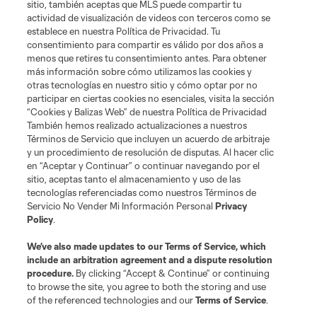
sitio, también aceptas que MLS puede compartir tu
Acerca de MLS
actividad de visualización de videos con terceros como se
establece en nuestra Política de Privacidad. Tu
consentimiento para compartir es válido por dos años a
Social
menos que retires tu consentimiento antes. Para obtener
más información sobre cómo utilizamos las cookies y
otras tecnologías en nuestro sitio y cómo optar por no
Tienda
participar en ciertas cookies no esenciales, visita la sección
“Cookies y Balizas Web” de nuestra Política de Privacidad
Club Sites
También hemos realizado actualizaciones a nuestros
Términos de Servicio que incluyen un acuerdo de arbitraje
y un procedimiento de resolución de disputas. Al hacer clic
en “Aceptar y Continuar” o continuar navegando por el
sitio, aceptas tanto el almacenamiento y uso de las
tecnologías referenciadas como nuestros Términos de
Servicio No Vender Mi Información Personal
Privacy
Policy
.
Términos de servicio
Política de privacidad
No vender mi información
We’ve also made updates to our
Terms of Service
, which
include an arbitration agreement and a dispute resolution
Cookies Settings
procedure.
By clicking “Accept & Continue” or continuing
©2026 MLS. El nombre y escudo de la Major League Soccer y MLS son
to browse the site, you agree to both the storing and use
marcas registradas de League Soccer, L.L.C. (“MLS”). Los nombres y logos
of the referenced technologies and our
Terms of Service
.
de los equipos de la MLS están registrados y son marcas bajo ley común
de la MLS o son usadas con el permiso de sus propietarios. Uso