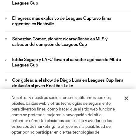
Leagues Cup
El regreso más explosivo de Leagues Cup tuvo firma
argentina en Nashville
Sebastián Gómez, pionero nicaragüense en MLS y
salvador del campeón de Leagues Cup
Eddie Segura y LAFC llevan el carácter agónico de MLS a
Leagues Cup
Con goleada, el show de Diego Luna en Leagues Cup llena
de ilusión al joven Real Salt Lake
Nosotros y nuestros socios terceros utilizamos cookies,
El emotivo gesto de Rodri De Paul e Inter Miami para
píxeles, balizas web y otras tecnologías de seguimiento
acompañar a Messi en Leagues Cup
para diversos fines, como hacer que el sitio web funcione
como se pretende, mejorar la navegación del sitio,
entender cómo te relacionas con el sitio y ayudar en los
esfuerzos de marketing. Te ofrecemos la posibilidad de
optar por no participar en ciertas tecnologías de