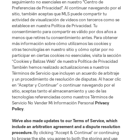
seguimiento no esenciales en nuestro "Centro de
Preferencias de Privacidad". Al continuar navegando por el
sitio, también aceptas que MLS puede compartir tu
Acerca de MLS
actividad de visualización de videos con terceros como se
establece en nuestra Política de Privacidad. Tu
consentimiento para compartir es válido por dos años a
Social
menos que retires tu consentimiento antes. Para obtener
más información sobre cómo utilizamos las cookies y
otras tecnologías en nuestro sitio y cómo optar por no
Tienda
participar en ciertas cookies no esenciales, visita la sección
“Cookies y Balizas Web” de nuestra Política de Privacidad
Club Sites
También hemos realizado actualizaciones a nuestros
Términos de Servicio que incluyen un acuerdo de arbitraje
y un procedimiento de resolución de disputas. Al hacer clic
en “Aceptar y Continuar” o continuar navegando por el
sitio, aceptas tanto el almacenamiento y uso de las
tecnologías referenciadas como nuestros Términos de
Servicio No Vender Mi Información Personal
Privacy
Policy
.
Términos de servicio
Política de privacidad
No vender mi información
We’ve also made updates to our
Terms of Service
, which
include an arbitration agreement and a dispute resolution
Cookies Settings
procedure.
By clicking “Accept & Continue” or continuing
©2026 MLS. El nombre y escudo de la Major League Soccer y MLS son
to browse the site, you agree to both the storing and use
marcas registradas de League Soccer, L.L.C. (“MLS”). Los nombres y logos