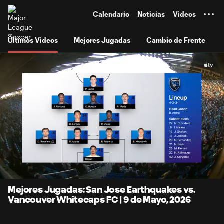
TENT
Calendario
Noticias
Videos
Últimos Videos
Mejores Jugadas
Cambio de Frente
0:08
10:29
Loaded
:
Current
Duratio
7.87%
Time
Unmute
Subtitles
Mejores Jugadas: San Jose Earthquakes vs.
Vancouver Whitecaps FC | 9 de Mayo, 2026