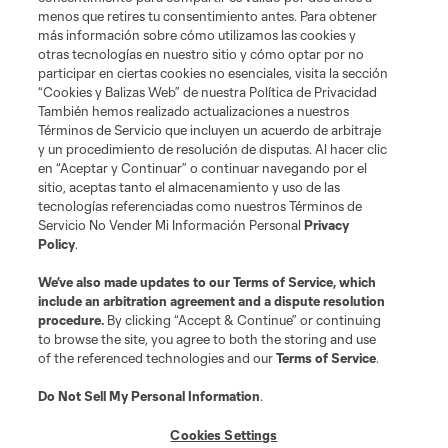
Social
menos que retires tu consentimiento antes. Para obtener
más información sobre cómo utilizamos las cookies y
otras tecnologías en nuestro sitio y cómo optar por no
Tienda
participar en ciertas cookies no esenciales, visita la sección
“Cookies y Balizas Web” de nuestra Política de Privacidad
Club Sites
También hemos realizado actualizaciones a nuestros
Términos de Servicio que incluyen un acuerdo de arbitraje
y un procedimiento de resolución de disputas. Al hacer clic
en “Aceptar y Continuar” o continuar navegando por el
sitio, aceptas tanto el almacenamiento y uso de las
tecnologías referenciadas como nuestros Términos de
Servicio No Vender Mi Información Personal
Privacy
Policy
.
Términos de servicio
Política de privacidad
No vender mi información
We’ve also made updates to our
Terms of Service
, which
include an arbitration agreement and a dispute resolution
Cookies Settings
procedure.
By clicking “Accept & Continue” or continuing
©2026 MLS. El nombre y escudo de la Major League Soccer y MLS son
to browse the site, you agree to both the storing and use
marcas registradas de League Soccer, L.L.C. (“MLS”). Los nombres y logos
of the referenced technologies and our
Terms of Service
.
de los equipos de la MLS están registrados y son marcas bajo ley común
de la MLS o son usadas con el permiso de sus propietarios. Uso
desautorizado está prohibido.
Do Not Sell My Personal Information
.
Cookies Settings