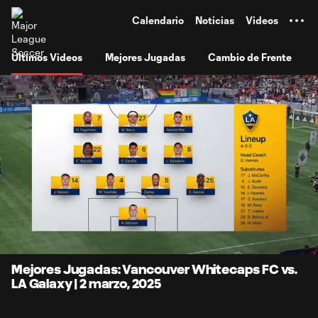
TENT
Calendario
Noticias
Videos
Últimos Videos
Mejores Jugadas
Cambio de Frente
0:08
7:03
Loaded
:
Current
Durati
11.71%
Time
Unmute
Subtitles
Mejores Jugadas: Vancouver Whitecaps FC vs.
LA Galaxy | 2 marzo, 2025