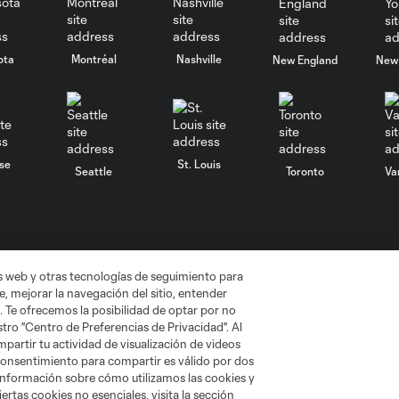
ota
Montréal
Nashville
New England
New 
se
St. Louis
Seattle
Toronto
Va
as web y otras tecnologías de seguimiento para
, mejorar la navegación del sitio, entender
No vender mi información
Cookies Settings
. Te ofrecemos la posibilidad de optar por no
gue Soccer y MLS son marcas registradas de League Soccer, L.L.C. (“
tro "Centro de Preferencias de Privacidad". Al
MLS o son usadas con el permiso de sus propietarios. Uso desautorizad
artir tu actividad de visualización de videos
 consentimiento para compartir es válido por dos
información sobre cómo utilizamos las cookies y
ertas cookies no esenciales, visita la sección