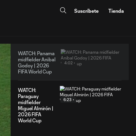
Suscríbete
Tienda
WATCH: Panama
midfielder Anibal
4:02
Godoy | 2026
FIFA World Cup
WATCH:
Paraguay
6:23
midfielder
Miguel Almirón |
2026 FIFA
World Cup