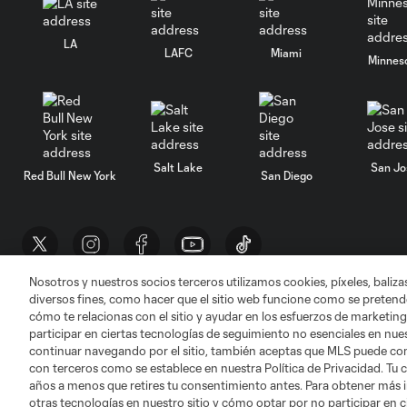
LA
LAFC
Miami
Minnes
Salt Lake
San Jo
Red Bull New York
San Diego
Nosotros y nuestros socios terceros utilizamos cookies, píxeles, baliz
diversos fines, como hacer que el sitio web funcione como se pretende
Términos de servicio
Política de privacidad
cómo te relacionas con el sitio y ayudar en los esfuerzos de marketing
©2026 MLS. El nombre y escudo de la Major Lea
participar en ciertas tecnologías de seguimiento no esenciales en nues
registrados y son marcas bajo ley común de la 
continuar navegando por el sitio, también aceptas que MLS puede comp
con terceros como se establece en nuestra Política de Privacidad. Tu
años a menos que retires tu consentimiento antes. Para obtener más 
otras tecnologías en nuestro sitio y cómo optar por no participar en ci