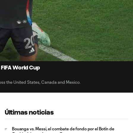
4:
Du
 FIFA World Cup
ross the United States, Canada and Mexico.
Últimas noticias
Bouanga vs. Messi, el combate de fondo por el Botín de