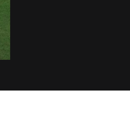
02
ration