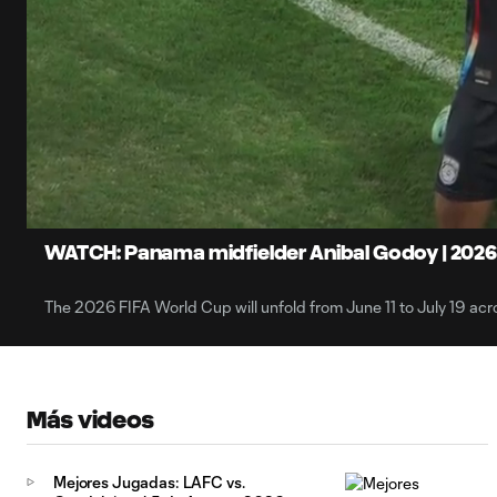
0:07
Loaded
:
Current
20.45%
Time
Unmute
Subtitles
WATCH: Panama midfielder Anibal Godoy | 2026
The 2026 FIFA World Cup will unfold from June 11 to July 19 ac
Más videos
Mejores Jugadas: LAFC vs.