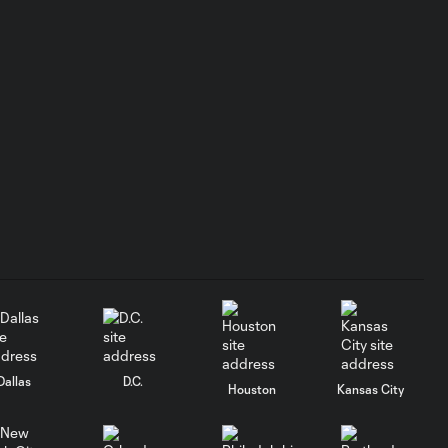
Dallas
D.C.
Houston
Kansas City