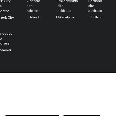
Orlando
Philadelphia
Portland
York City
ncouver
MLS”). Los nombres y logos de los equipos de la MLS están
o está prohibido.