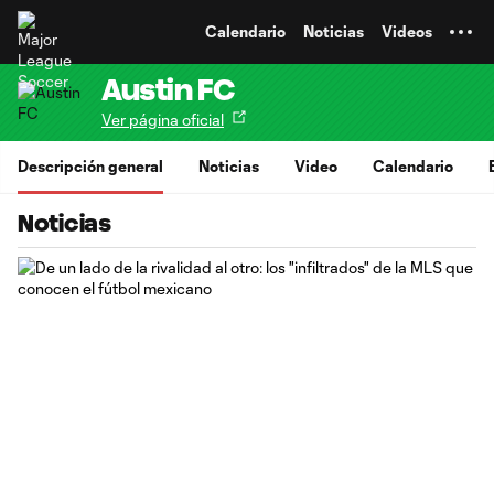
TENT
Calendario
Noticias
Videos
Austin FC
Ver página oficial
Descripción general
Noticias
Video
Calendario
Noticias