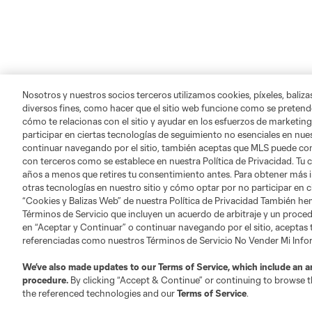
Nosotros y nuestros socios terceros utilizamos cookies, píxeles, baliz
diversos fines, como hacer que el sitio web funcione como se pretende
cómo te relacionas con el sitio y ayudar en los esfuerzos de marketing
participar en ciertas tecnologías de seguimiento no esenciales en nues
continuar navegando por el sitio, también aceptas que MLS puede comp
con terceros como se establece en nuestra Política de Privacidad. Tu
Acerca de MLS
Social
años a menos que retires tu consentimiento antes. Para obtener más 
otras tecnologías en nuestro sitio y cómo optar por no participar en ci
“Cookies y Balizas Web” de nuestra Política de Privacidad También he
Servicio al Cliente
Instagram
Términos de Servicio que incluyen un acuerdo de arbitraje y un procedi
Trabajos/Carreras
Twitter
en “Aceptar y Continuar” o continuar navegando por el sitio, aceptas
referenciadas como nuestros Términos de Servicio No Vender Mi Inf
Facebook
We’ve also made updates to our
Terms of Service
, which include an a
procedure.
By clicking “Accept & Continue” or continuing to browse th
the referenced technologies and our
Terms of Service
.
Club Sites