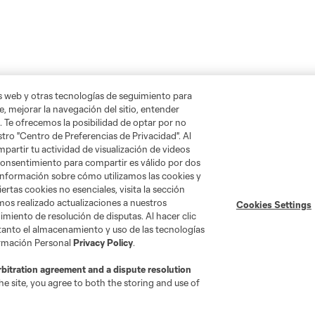
as web y otras tecnologías de seguimiento para
, mejorar la navegación del sitio, entender
. Te ofrecemos la posibilidad de optar por no
tro "Centro de Preferencias de Privacidad". Al
artir tu actividad de visualización de videos
 consentimiento para compartir es válido por dos
Tienda
información sobre cómo utilizamos las cookies y
ertas cookies no esenciales, visita la sección
mos realizado actualizaciones a nuestros
Cookies Settings
Por club
miento de resolución de disputas. Al hacer clic
Camisetas
 tanto el almacenamiento y uso de las tecnologías
ormación Personal
Privacy Policy
.
Hombres
Mujeres
rbitration agreement and a dispute resolution
Niños
e site, you agree to both the storing and use of