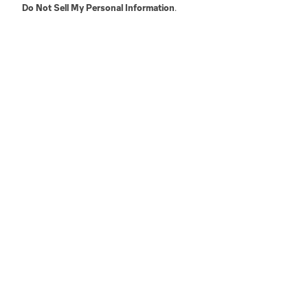
Do Not Sell My Personal Information
.
Austin
Atlanta
Charlotte
Chica
LA
LAFC
Miami
Minnes
Salt Lake
San Jo
Red Bull New York
San Diego