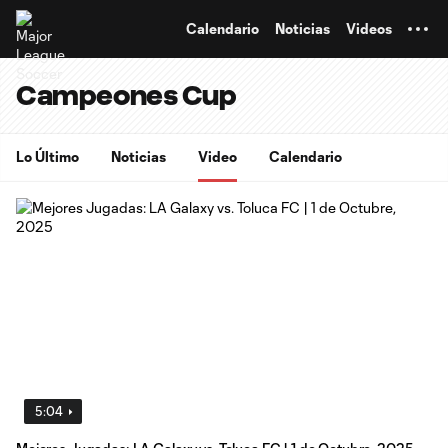
TENT
Calendario
Noticias
Videos
Campeones Cup
Lo Último
Noticias
Video
Calendario
5:04