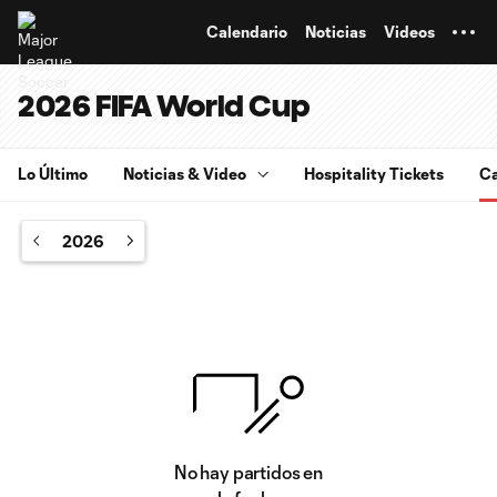
TENT
Calendario
Noticias
Videos
2026 FIFA World Cup
Lo Último
Noticias & Video
Hospitality Tickets
Ca
2026
No hay partidos en