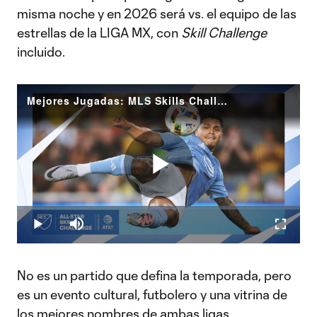
misma noche y en 2026 será vs. el equipo de las
estrellas de la LIGA MX, con
Skill Challenge
incluido.
Mejores Jugadas: MLS Skills Challenge 2024 presentado por AT&T
Play
Loaded
:
2.38%
Play
Mute
Fullscr
Video
No es un partido que defina la temporada, pero
es un evento cultural, futbolero y una vitrina de
los mejores nombres de ambas ligas.