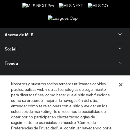
Acerca de MLS
Social
Tienda
Club Sites
Nosotros y nuestros socios terceros utilizamos cookies,
píxeles, balizas web y otras tecnologías de seguimiento
para diversos fines, como hacer que el sitio web funcione
como se pretende, mejorar la navegación del sitio,
entender cómo te relacionas con el sitio y ayudar en los
esfuerzos de marketing. Te ofrecemos la posibilidad de
optar por no participar en ciertas tecnologías de
seguimiento no esenciales en nuestro "Centro de
Términos de servicio
Política de privacidad
No vender mi información
Preferencias de Privacidad". Al continuar navegando por el