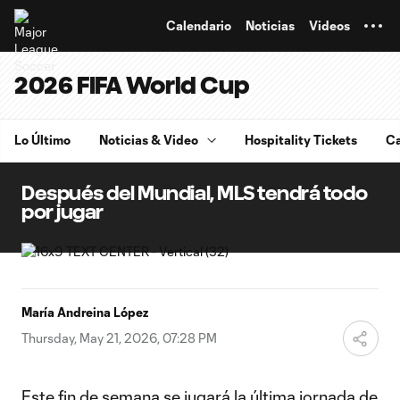
TENT
Calendario
Noticias
Videos
2026 FIFA World Cup
Lo Último
Noticias & Video
Hospitality Tickets
Ca
Después del Mundial, MLS tendrá todo
por jugar
María Andreina López
Thursday, May 21, 2026, 07:28 PM
Este fin de semana se jugará la última jornada de