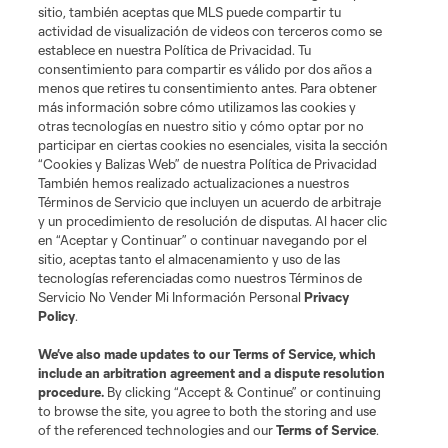
sitio, también aceptas que MLS puede compartir tu
Cookies Settings
actividad de visualización de videos con terceros como se
©2026 MLS. El nombre y escudo de la Major League Soccer y MLS son
establece en nuestra Política de Privacidad. Tu
marcas registradas de League Soccer, L.L.C. (“MLS”). Los nombres y logos
consentimiento para compartir es válido por dos años a
de los equipos de la MLS están registrados y son marcas bajo ley común
menos que retires tu consentimiento antes. Para obtener
de la MLS o son usadas con el permiso de sus propietarios. Uso
desautorizado está prohibido.
más información sobre cómo utilizamos las cookies y
otras tecnologías en nuestro sitio y cómo optar por no
participar en ciertas cookies no esenciales, visita la sección
“Cookies y Balizas Web” de nuestra Política de Privacidad
También hemos realizado actualizaciones a nuestros
Términos de Servicio que incluyen un acuerdo de arbitraje
y un procedimiento de resolución de disputas. Al hacer clic
en “Aceptar y Continuar” o continuar navegando por el
sitio, aceptas tanto el almacenamiento y uso de las
tecnologías referenciadas como nuestros Términos de
Servicio No Vender Mi Información Personal
Privacy
Policy
.
We’ve also made updates to our
Terms of Service
, which
include an arbitration agreement and a dispute resolution
procedure.
By clicking “Accept & Continue” or continuing
to browse the site, you agree to both the storing and use
of the referenced technologies and our
Terms of Service
.