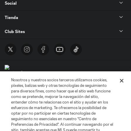
Social
Tienda
Club Sites
Nosotros y nuestros socios terceros utilizamos cookies,
Términos de servicio
Política de privacidad
No vender mi información
píxeles, balizas web y otras tecnologías de seguimiento
Cookies Settings
para diversos fines, como hacer que el sitio web funcione
como se pretende, mejorar la navegación del sitio,
©2026 MLS. El nombre y escudo de la Major League Soccer y MLS son
marcas registradas de League Soccer, L.L.C. (“MLS”). Los nombres y logos
entender cómo te relacionas con el sitio y ayudar en los
de los equipos de la MLS están registrados y son marcas bajo ley común
esfuerzos de marketing. Te ofrecemos la posibilidad de
de la MLS o son usadas con el permiso de sus propietarios. Uso
optar por no participar en ciertas tecnologías de
desautorizado está prohibido.
seguimiento no esenciales en nuestro "Centro de
Preferencias de Privacidad". Al continuar navegando por el
sitio, también aceptas que MLS puede compartir tu