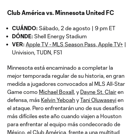
Club América vs. Minnesota United FC
CUÁNDO:
Sábado, 2 de agosto | 9 pm ET
DÓNDE:
Shell Energy Stadium
VER:
Apple TV - MLS Season Pass, Apple TV+
|
Univision, TUDN, FS1
Minnesota está encaminado a completar la
mejor temporada regular de su historia, en gran
medida a jugadores convocados al MLS All-Star
Game como
Michael Boxall
, y
Dayne St. Clair
en
defensa, más
Kelvin Yeboah
y
Tani Oluwaseyi
en
el ataque. Pero enfrentarán uno de sus desafíos
más difíciles este año cuando viajen a Houston
para enfrentar al equipo más condecorado de
México, el Club América, frente a una multitud