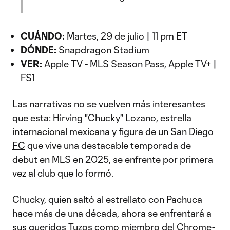
CUÁNDO:
Martes, 29 de julio | 11 pm ET
DÓNDE:
Snapdragon Stadium
VER:
Apple TV - MLS Season Pass, Apple TV+
|
FS1
Las narrativas no se vuelven más interesantes
que esta:
Hirving "Chucky" Lozano
, estrella
internacional mexicana y figura de un
San Diego
FC
que vive una destacable temporada de
debut en MLS en 2025, se enfrente por primera
vez al club que lo formó.
Chucky, quien saltó al estrellato con Pachuca
hace más de una década, ahora se enfrentará a
sus queridos Tuzos como miembro del Chrome-