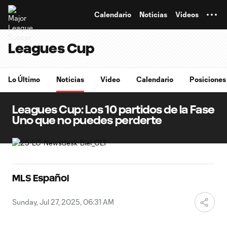
TENT
Calendario
Noticias
Videos
Leagues Cup
Lo Último
Noticias
Video
Calendario
Posiciones
Leagues Cup: Los 10 partidos de la Fase
Uno que no puedes perderte
MLS Español
Sunday, Jul 27, 2025, 06:31 AM