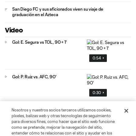
San Diego FC y sus aficionados viven su viaje de
graduación en el Azteca
Video
Gol: E. Segura vs TOL, 90 + 1'
0:54
Gol: P. Ruiz vs. AFC, 90'
0:30
Nosotros y nuestros socios terceros utilizamos cookies,
Gol: L. Engel vs. AFC, 54'
píxeles, balizas web y otras tecnologías de seguimiento
para diversos fines, como hacer que el sitio web funcione
como se pretende, mejorar la navegación del sitio,
0:55
entender cómo te relacionas con el sitio y ayudar en los