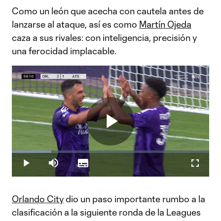
Como un león que acecha con cautela antes de
lanzarse al ataque, así es como
Martín Ojeda
caza a sus rivales: con inteligencia, precisión y
una ferocidad implacable.
Play
Loaded
:
19.91%
Play
Mute
Subtitles
Fullscr
Video
Orlando City
dio un paso importante rumbo a la
clasificación a la siguiente ronda de la Leagues