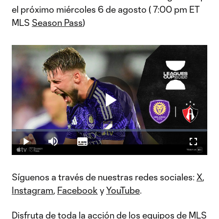
el próximo miércoles 6 de agosto ( 7:00 pm ET
MLS
Season Pass
)
Play
Loaded
:
2.31%
Play
Mute
Subtitles
Fullscr
Video
Síguenos a través de nuestras redes sociales:
X
,
Instagram
,
Facebook
y
YouTube
.
Disfruta de toda la acción de los equipos de MLS