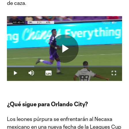
de caza.
Play
Loaded
:
23.64%
Play
Mute
Subtitles
Fullscr
Video
¿Qué sigue para Orlando City?
Los leones púrpura se enfrentarán al Necaxa
mexicano en una nueva fecha de la Leagues Cup