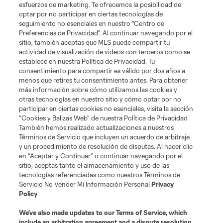
esfuerzos de marketing. Te ofrecemos la posibilidad de
optar por no participar en ciertas tecnologías de
Gol: Z. Booth vs. AFC, 50'
seguimiento no esenciales en nuestro "Centro de
Preferencias de Privacidad". Al continuar navegando por el
sitio, también aceptas que MLS puede compartir tu
0:51
actividad de visualización de videos con terceros como se
establece en nuestra Política de Privacidad. Tu
consentimiento para compartir es válido por dos años a
menos que retires tu consentimiento antes. Para obtener
más información sobre cómo utilizamos las cookies y
otras tecnologías en nuestro sitio y cómo optar por no
participar en ciertas cookies no esenciales, visita la sección
“Cookies y Balizas Web” de nuestra Política de Privacidad
También hemos realizado actualizaciones a nuestros
Acerca de MLS
Términos de Servicio que incluyen un acuerdo de arbitraje
y un procedimiento de resolución de disputas. Al hacer clic
en “Aceptar y Continuar” o continuar navegando por el
Social
sitio, aceptas tanto el almacenamiento y uso de las
tecnologías referenciadas como nuestros Términos de
Servicio No Vender Mi Información Personal
Privacy
Tienda
Policy
.
Club Sites
We’ve also made updates to our
Terms of Service
, which
include an arbitration agreement and a dispute resolution