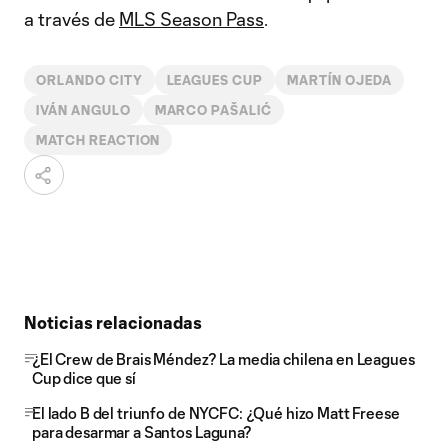
a través de
MLS Season Pass
.
ORLANDO CITY
LEAGUES CUP
MARTÍN OJEDA
IVÁN ANGULO
MARCO PAŠALIĆ
MATCH REACTION
Noticias relacionadas
¿El Crew de Brais Méndez? La media chilena en Leagues
Cup dice que sí
El lado B del triunfo de NYCFC: ¿Qué hizo Matt Freese
para desarmar a Santos Laguna?