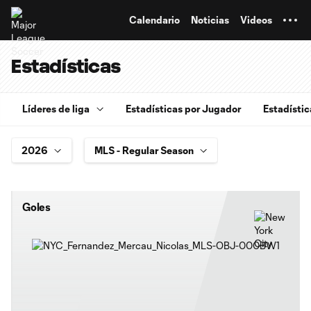
TENT
Calendario
Noticias
Videos
Estadísticas
Líderes de liga
Estadísticas por Jugador
Estadístic
Goles