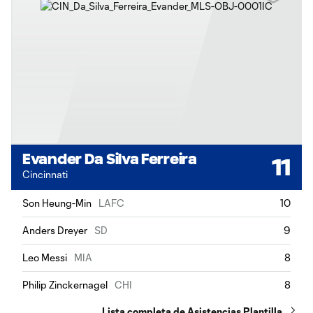
Evander Da Silva Ferreira
11
Cincinnati
Son Heung-Min
LAFC
10
Anders Dreyer
SD
9
Leo Messi
MIA
8
Philip Zinckernagel
CHI
8
Lista completa de Asistencias Plantilla