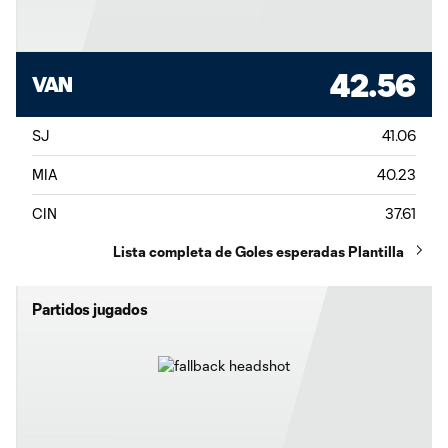
42.56
VAN
SJ
41.06
MIA
40.23
CIN
37.61
Lista completa de Goles esperadas Plantilla
Partidos jugados