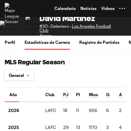
TENT
Calendario
Noticias
Videos
David Martinez
#30 • Delantero •
Los Angeles Football
Club
Senior
Perfil
Estadísticas de Carrera
Registro de Partidos
N
MLS Regular Season
Año
Club
PJ
PI
Mins
G
A
LAFC
18
11
956
6
2
2026
LAFC
29
13
1170
3
4
2025