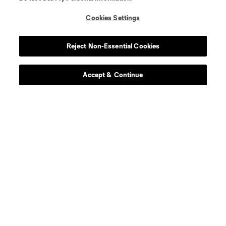
Cookies Settings
Reject Non-Essential Cookies
Jugador
Posición
Accept & Continue
offense
Denis Bouanga
offense
T. Boyd
goalkeeper
C. Carter
defense
Y. Cheberko
midfield
Mathieu Choiniere