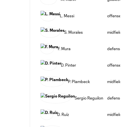
L. Messi
offense
S. Morales
midfield
F. Mura
defense
D. Pinter
offense
P. Plambeck
midfield
Sergio Reguilon
defense
D. Ruíz
midfield