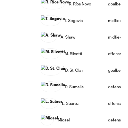
R. Ríos Novo
goalkeepe
T. Segovia
midfield
A. Shaw
midfield
M. Silvetti
offense
D. St. Clair
goalkeepe
D. Sumalla
defense
L. Suárez
offense
Micael
defense