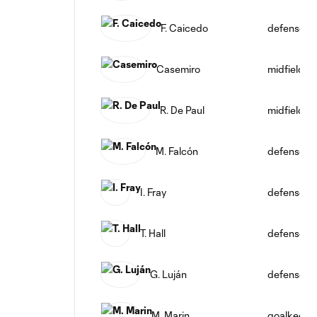
F. Caicedo
defense
Casemiro
midfield
R. De Paul
midfield
M. Falcón
defense
I. Fray
defense
T. Hall
defense
G. Luján
defense
M. Marin
goalkeepe