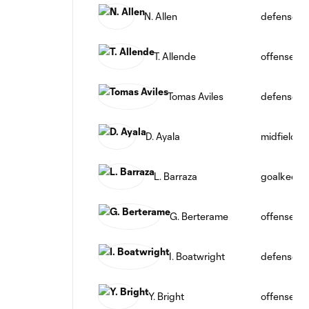
N. Allen
defense
T. Allende
offense
Tomas Aviles
defense
D. Ayala
midfield
L. Barraza
goalkeepe
G. Berterame
offense
I. Boatwright
defense
Y. Bright
offense