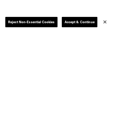
Dallas
D.C.
Houston
Kansas City
Reject Non-Essential Cookies
Accept & Continue
Orlando
Philadelphia
Portland
York City
ncouver