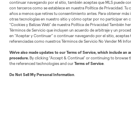
continuar navegando por el sitio, también aceptas que MLS puede comp
con terceros como se establece en nuestra Política de Privacidad. Tu
años a menos que retires tu consentimiento antes. Para obtener más 
otras tecnologías en nuestro sitio y cómo optar por no participar en ci
Austin
“Cookies y Balizas Web” de nuestra Política de Privacidad También he
Atlanta
Charlotte
Chica
Términos de Servicio que incluyen un acuerdo de arbitraje y un procedi
en “Aceptar y Continuar” o continuar navegando por el sitio, aceptas
referenciadas como nuestros Términos de Servicio No Vender Mi Inf
We’ve also made updates to our
Terms of Service
, which include an a
LA
procedure.
By clicking “Accept & Continue” or continuing to browse th
LAFC
Miami
Minnes
the referenced technologies and our
Terms of Service
.
Do Not Sell My Personal Information
.
Salt Lake
San Jo
Red Bull New York
San Diego