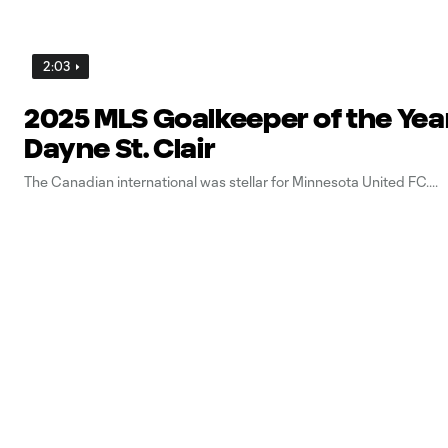
2:03
2025 MLS Goalkeeper of the Yea
Dayne St. Clair
The Canadian international was stellar for Minnesota United FC.