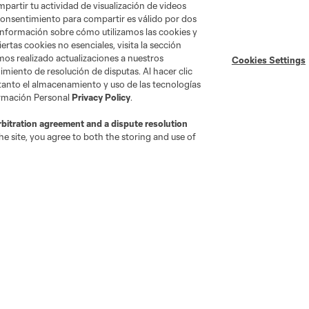
artir tu actividad de visualización de videos
 consentimiento para compartir es válido por dos
información sobre cómo utilizamos las cookies y
ertas cookies no esenciales, visita la sección
mos realizado actualizaciones a nuestros
go
Cincinnati
Colorado
Columbus
Cookies Settings
miento de resolución de disputas. Al hacer clic
 tanto el almacenamiento y uso de las tecnologías
ormación Personal
Privacy Policy
.
rbitration agreement and a dispute resolution
e site, you agree to both the storing and use of
ota
Montréal
Nashville
New England
New 
se
St. Louis
Seattle
Toronto
Va