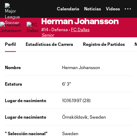
TENT
Calendario
Noticias
Videos
Herman Johansson
#14 • Defensa •
FC Dallas
Senior
Perfil
Estadísticas de Carrera
Registro de Partidos
N
Nombre
Herman Johansson
Estatura
6' 3"
Lugar de nacimiento
10.16.1997 (28)
Lugar de nacimiento
Örnsköldsvik, Sweden
" Selección nacional"
Sweden