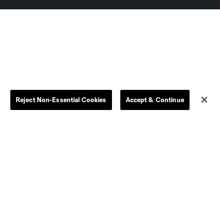
Dallas
D.C.
Houston
Kansas City
Reject Non-Essential Cookies
Accept & Continue
Orlando
Philadelphia
Portland
York City
ncouver