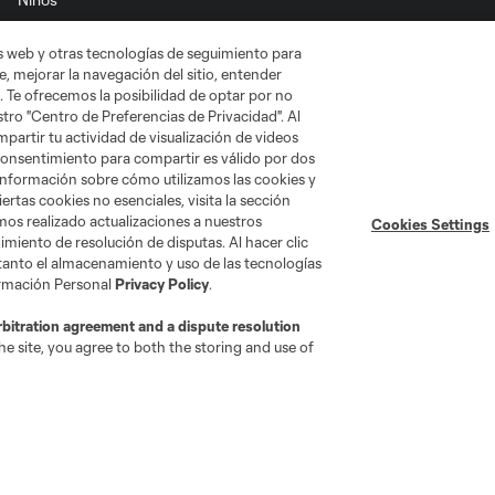
as web y otras tecnologías de seguimiento para
, mejorar la navegación del sitio, entender
. Te ofrecemos la posibilidad de optar por no
tro "Centro de Preferencias de Privacidad". Al
artir tu actividad de visualización de videos
 consentimiento para compartir es válido por dos
información sobre cómo utilizamos las cookies y
go
Cincinnati
Colorado
Columbus
ertas cookies no esenciales, visita la sección
mos realizado actualizaciones a nuestros
Cookies Settings
miento de resolución de disputas. Al hacer clic
 tanto el almacenamiento y uso de las tecnologías
ormación Personal
Privacy Policy
.
rbitration agreement and a dispute resolution
ota
Montréal
Nashville
New England
New 
e site, you agree to both the storing and use of
se
St. Louis
Seattle
Toronto
Va