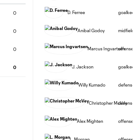
D. Ferree
goalkeepe
0
Anibal Godoy
midfield
0
Marcus Ingvartsen
offense
0
J. Jackson
goalkeepe
0
Willy Kumado
defense
Christopher McVey
defense
Alex Mighten
offense
L. Morgan
offense