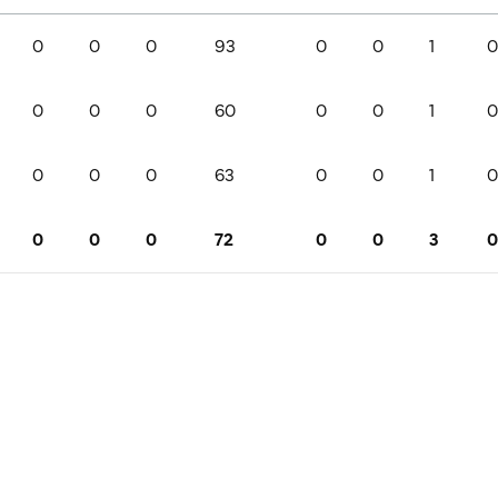
0
0
0
93
0
0
1
0
0
0
0
60
0
0
1
0
0
0
0
63
0
0
1
0
0
0
0
72
0
0
3
0