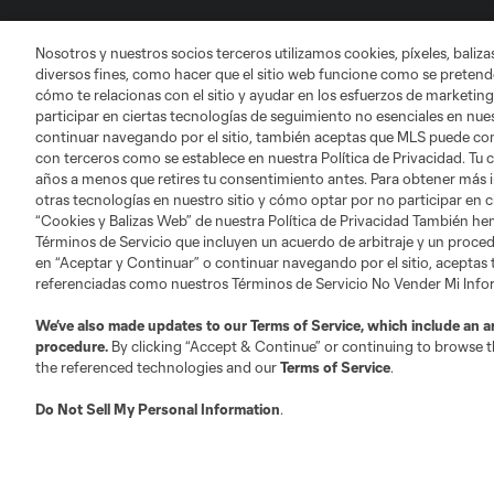
Club Sites
Nosotros y nuestros socios terceros utilizamos cookies, píxeles, baliz
diversos fines, como hacer que el sitio web funcione como se pretende
cómo te relacionas con el sitio y ayudar en los esfuerzos de marketing
participar en ciertas tecnologías de seguimiento no esenciales en nues
continuar navegando por el sitio, también aceptas que MLS puede comp
con terceros como se establece en nuestra Política de Privacidad. Tu
años a menos que retires tu consentimiento antes. Para obtener más 
Austin
Atlanta
Charlotte
Chica
otras tecnologías en nuestro sitio y cómo optar por no participar en ci
“Cookies y Balizas Web” de nuestra Política de Privacidad También he
Términos de Servicio que incluyen un acuerdo de arbitraje y un procedi
en “Aceptar y Continuar” o continuar navegando por el sitio, aceptas
referenciadas como nuestros Términos de Servicio No Vender Mi Inf
LA
LAFC
Miami
We’ve also made updates to our
Terms of Service
, which include an a
Minnes
procedure.
By clicking “Accept & Continue” or continuing to browse th
the referenced technologies and our
Terms of Service
.
Do Not Sell My Personal Information
.
Salt Lake
San Jo
Red Bull New York
San Diego