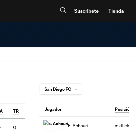
Suscríbete
Tienda
Jugador
Posición
TA
TR
E. Achouri
midfield
0
0