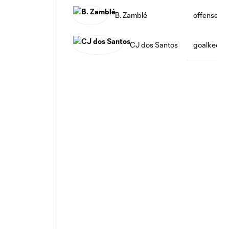
B. Zamblé
offense
CJ dos Santos
goalkeepe