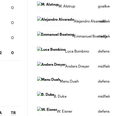
M. Alstrup
goalkeepe
3
0
Alejandro Alvarado
midfield
2
0
Emmanuel Boateng
midfield
0
Luca Bombino
defense
2
0
Anders Dreyer
midfield
Manu Duah
defense
B. Duke
midfield
W. Eisner
defense
A
TR