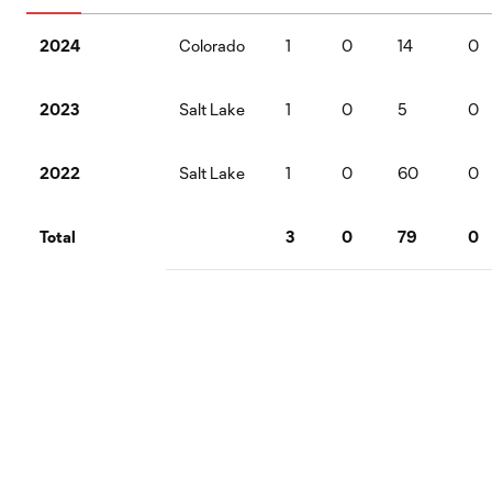
2024
Colorado
1
0
14
0
2023
Salt Lake
1
0
5
0
2022
Salt Lake
1
0
60
0
Total
3
0
79
0