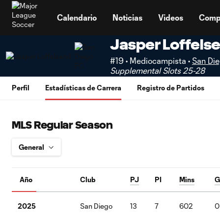
TENT
Calendario
Noticias
Videos
Comp
Jasper Loffels
#19 • Mediocampista •
San Di
Supplemental Slots 25-28
Perfil
Estadísticas de Carrera
Registro de Partidos
MLS Regular Season
Año
Club
PJ
PI
Mins
G
2025
San Diego
13
7
602
0