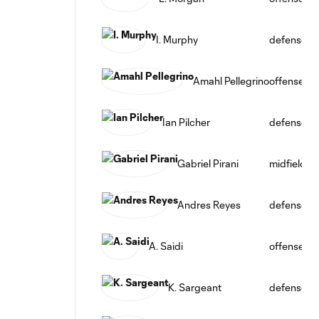
I. Murphy
defense
Amahl Pellegrino
offense
Ian Pilcher
defense
Gabriel Pirani
midfield
Andres Reyes
defense
A. Saidi
offense
K. Sargeant
defense