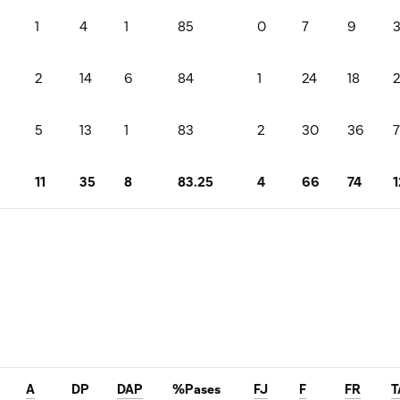
1
4
1
85
0
7
9
2
14
6
84
1
24
18
5
13
1
83
2
30
36
7
11
35
8
83.25
4
66
74
1
A
DP
DAP
%Pases
FJ
F
FR
T