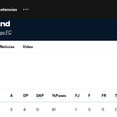
etencias
end
ego FC
Noticias
Video
A
DP
DAP
%Pases
FJ
F
FR
3
4
0
81
1
5
11