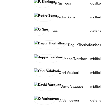
P. Sisniega
goalkeepe
Pedro Soma
midfield
O. Søe
defense
Dagur Thorhallsson
defense
Jeppe Tverskov
midfield
Onni Valakari
midfield
David Vazquez
midfield
O. Verhoeven
defense