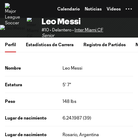
TENT
Calendario
Noticias
Videos
Leo Messi
#10 • Delantero •
Inter Miami CF
Senior
Perfil
Estadísticas de Carrera
Registro de Partidos
N
Nombre
Leo Messi
Estatura
5' 7"
Peso
148 lbs
Lugar de nacimiento
6.24.1987 (39)
Lugar de nacimiento
Rosario, Argentina