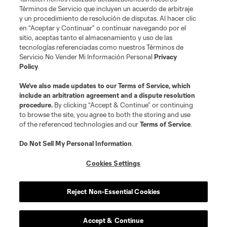
Términos de Servicio que incluyen un acuerdo de arbitraje
y un procedimiento de resolución de disputas. Al hacer clic
en “Aceptar y Continuar” o continuar navegando por el
sitio, aceptas tanto el almacenamiento y uso de las
tecnologías referenciadas como nuestros Términos de
Servicio No Vender Mi Información Personal
Privacy
Policy
.
We’ve also made updates to our
Terms of Service
, which
include an arbitration agreement and a dispute resolution
procedure.
By clicking “Accept & Continue” or continuing
Jugador
Posición
to browse the site, you agree to both the storing and use
of the referenced technologies and our
Terms of Service
.
defense
C. Abadia-Reda
Do Not Sell My Personal Information
.
Cookies Settings
defense
N. Allen
Reject Non-Essential Cookies
offense
T. Allende
Accept & Continue
defense
Tomas Aviles