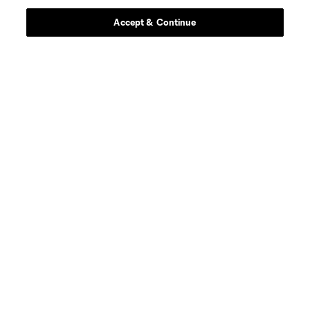
defense
D. Bugaj
Accept & Continue
midfield
W. Carmona
defense
B. Ceballos
defense
B. Craig
midfield
O. Escobar
goalkeeper
E. Gazdov
goalkeeper
T. Gillier
offense
O. Graham-Roache