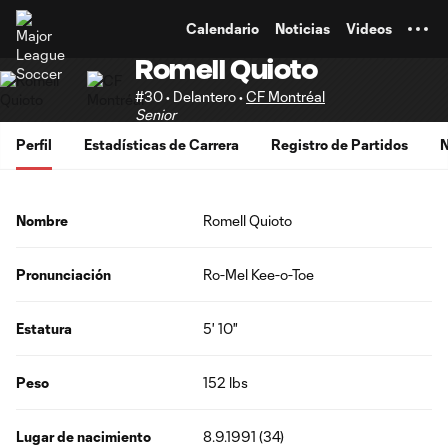
TENT
Calendario
Noticias
Videos
Romell Quioto
#30 • Delantero •
CF Montréal
Senior
Perfil
Estadísticas de Carrera
Registro de Partidos
N
Nombre
Romell Quioto
Pronunciación
Ro-Mel Kee-o-Toe
Estatura
5' 10"
Peso
152 lbs
Lugar de nacimiento
8.9.1991 (34)