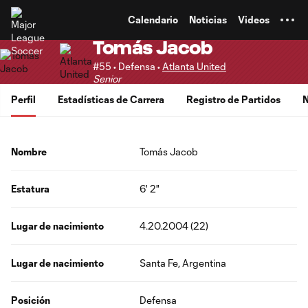
TENT
Calendario
Noticias
Videos
Tomás Jacob
#55 • Defensa •
Atlanta United
Senior
Perfil
Estadísticas de Carrera
Registro de Partidos
N
Nombre
Tomás Jacob
Estatura
6' 2"
Lugar de nacimiento
4.20.2004 (22)
Lugar de nacimiento
Santa Fe, Argentina
Posición
Defensa