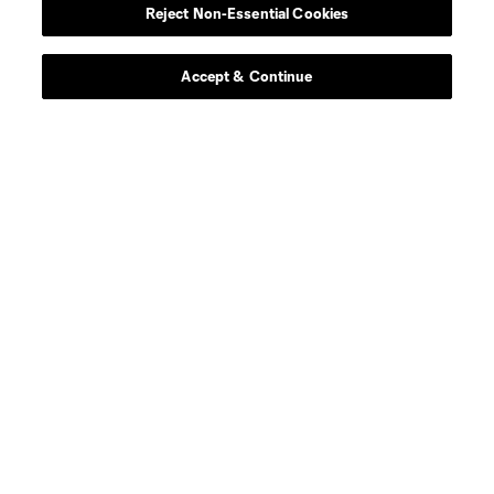
Reject Non-Essential Cookies
defense
J. Alonso
Accept & Continue
midfield
S. Alzate
midfield
M. Amaro
offense
L. Brennan
defense
E. Báez
defense
Dominik Chong Qui
defense
P. Díaz