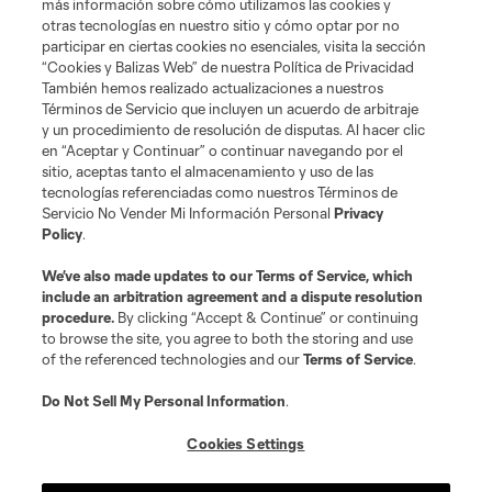
más información sobre cómo utilizamos las cookies y
otras tecnologías en nuestro sitio y cómo optar por no
participar en ciertas cookies no esenciales, visita la sección
“Cookies y Balizas Web” de nuestra Política de Privacidad
También hemos realizado actualizaciones a nuestros
Términos de Servicio que incluyen un acuerdo de arbitraje
y un procedimiento de resolución de disputas. Al hacer clic
en “Aceptar y Continuar” o continuar navegando por el
sitio, aceptas tanto el almacenamiento y uso de las
tecnologías referenciadas como nuestros Términos de
Servicio No Vender Mi Información Personal
Privacy
Policy
.
We’ve also made updates to our
Terms of Service
, which
include an arbitration agreement and a dispute resolution
procedure.
By clicking “Accept & Continue” or continuing
to browse the site, you agree to both the storing and use
of the referenced technologies and our
Terms of Service
.
Jugador
Posición
Do Not Sell My Personal Information
.
Forward
L. Afonso
Cookies Settings
midfield
Miguel Almiron