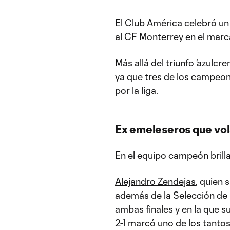
El
Club América
celebró un 
al
CF Monterrey
en el marca
Más allá del triunfo ‘azulcre
ya que tres de los campeo
por la liga.
Ex emeleseros que vola
En el equipo campeón brill
Alejandro Zendejas
, quien 
además de la Selección de E
ambas finales y en la que s
2-1 marcó uno de los tantos