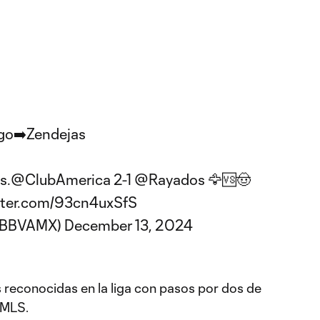
go➡️Zendejas
s.
@ClubAmerica
2-1
@Rayados
🦅🆚🤠
itter.com/93cn4uxSfS
gaBBVAMX)
December 13, 2024
s reconocidas en la liga con pasos por dos de
 MLS.