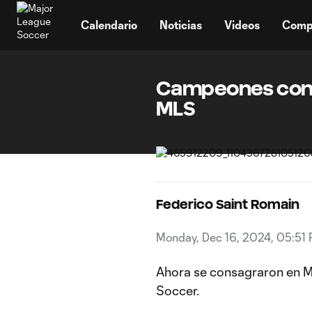
TENT
Calendario
Noticias
Videos
Comp
Campeones con e
MLS
Federico Saint Romain
Monday, Dec 16, 2024, 05:51
Ahora se consagraron en Mé
Soccer.