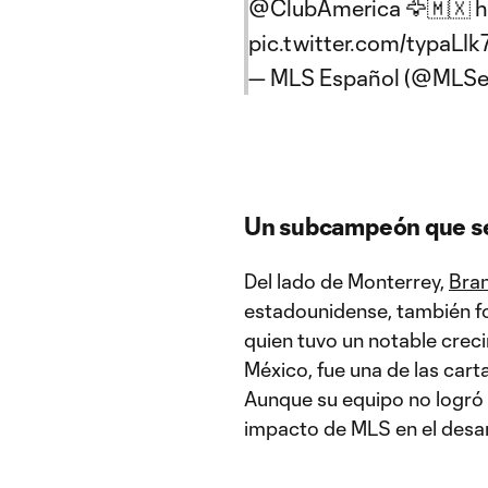
@ClubAmerica
🦅🇲🇽
h
pic.twitter.com/typaLI
— MLS Español (@MLSe
Un subcampeón que se
Del lado de Monterrey,
Bra
estadounidense, también fo
quien tuvo un notable crec
México, fue una de las cart
Aunque su equipo no logró 
impacto de MLS en el desar