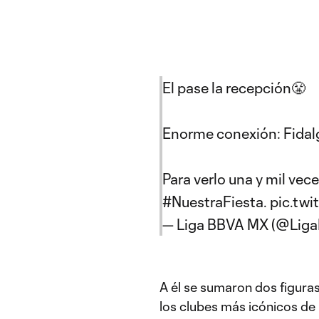
El pase la recepción😤
Enorme conexión: Fidal
Para verlo una y mil vece
#NuestraFiesta
.
pic.tw
— Liga BBVA MX (@Li
A él se sumaron dos figura
los clubes más icónicos de