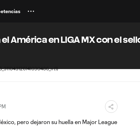
etencias
l América en LIGA MX con el sell
 PM
xico, pero dejaron su huella en Major League