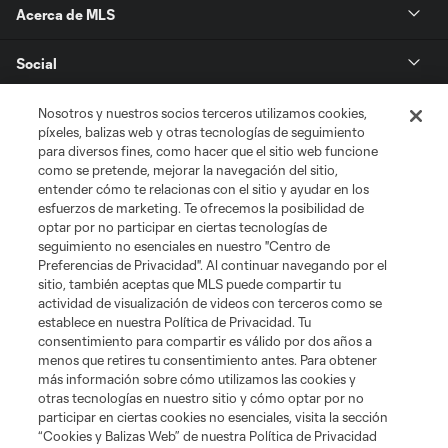
Acerca de MLS
Social
Tienda
Nosotros y nuestros socios terceros utilizamos cookies,
píxeles, balizas web y otras tecnologías de seguimiento
para diversos fines, como hacer que el sitio web funcione
Club Sites
como se pretende, mejorar la navegación del sitio,
entender cómo te relacionas con el sitio y ayudar en los
esfuerzos de marketing. Te ofrecemos la posibilidad de
optar por no participar en ciertas tecnologías de
seguimiento no esenciales en nuestro "Centro de
Preferencias de Privacidad". Al continuar navegando por el
sitio, también aceptas que MLS puede compartir tu
actividad de visualización de videos con terceros como se
establece en nuestra Política de Privacidad. Tu
Términos de servicio
Política de privacidad
No vender mi información
consentimiento para compartir es válido por dos años a
Cookies Settings
menos que retires tu consentimiento antes. Para obtener
más información sobre cómo utilizamos las cookies y
©2026 MLS. El nombre y escudo de la Major League Soccer y MLS son
otras tecnologías en nuestro sitio y cómo optar por no
marcas registradas de League Soccer, L.L.C. (“MLS”). Los nombres y logos
de los equipos de la MLS están registrados y son marcas bajo ley común
participar en ciertas cookies no esenciales, visita la sección
de la MLS o son usadas con el permiso de sus propietarios. Uso
“Cookies y Balizas Web” de nuestra Política de Privacidad
desautorizado está prohibido.