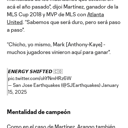
acá el año pasado", dijoi Martínez, ganador de la
MLS Cup 2018 y MVP de MLS con
Atlanta
United
. “Sabemos que será duro, pero será paso
a paso".
“Chicho, yo mismo, Mark [Anthony-Kaye] -
muchos jugadores vinieron aquí para ganar".
𝙀𝙉𝙀𝙍𝙂𝙔 𝙎𝙃𝙄𝙁𝙏𝙀𝘿 🇨🇴
pic.twitter.com/ohYNmHRz6W
— San Jose Earthquakes (@SJEarthquakes)
January
15, 2025
Mentalidad de campeón
Como en el caso de Martínez, Arango también