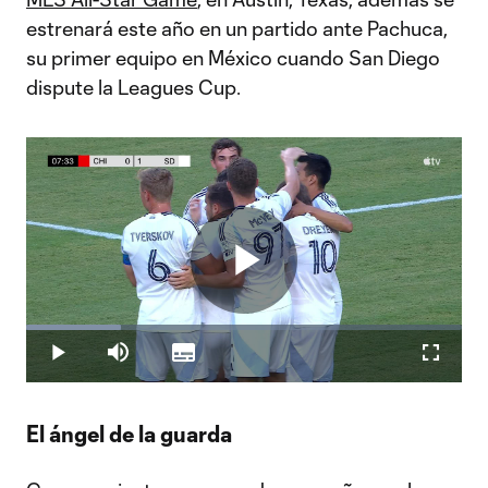
estrenará este año en un partido ante Pachuca,
su primer equipo en México cuando San Diego
dispute la Leagues Cup.
Play
Loaded
:
21.64%
Play
Mute
Subtitles
Fullscr
Video
El ángel de la guarda