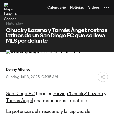
TENT
Calendario
Noticias
Videos
Matchday
Chucky Lozano y Tomás Ángel: rostros
latinos de un San Diego FC que se lleva
MLS por delante
Denny Alfonso
Sunday, Jul 13, 2025, 04:35 AM
San Diego FC
tiene en
Hirving ‘Chucky’ Lozano
y
Tomás Ángel
una mancuerna imbatible.
La potencia del mexicano y la rapidez del