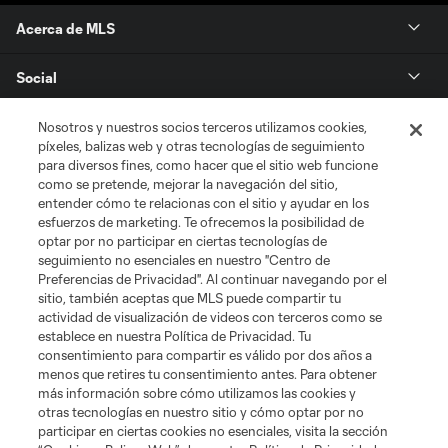
Acerca de MLS
Social
Tienda
Nosotros y nuestros socios terceros utilizamos cookies,
píxeles, balizas web y otras tecnologías de seguimiento
para diversos fines, como hacer que el sitio web funcione
Club Sites
como se pretende, mejorar la navegación del sitio,
entender cómo te relacionas con el sitio y ayudar en los
esfuerzos de marketing. Te ofrecemos la posibilidad de
optar por no participar en ciertas tecnologías de
seguimiento no esenciales en nuestro "Centro de
Preferencias de Privacidad". Al continuar navegando por el
sitio, también aceptas que MLS puede compartir tu
actividad de visualización de videos con terceros como se
establece en nuestra Política de Privacidad. Tu
Términos de servicio
Política de privacidad
No vender mi información
consentimiento para compartir es válido por dos años a
Cookies Settings
menos que retires tu consentimiento antes. Para obtener
más información sobre cómo utilizamos las cookies y
©2026 MLS. El nombre y escudo de la Major League Soccer y MLS son
otras tecnologías en nuestro sitio y cómo optar por no
marcas registradas de League Soccer, L.L.C. (“MLS”). Los nombres y logos
de los equipos de la MLS están registrados y son marcas bajo ley común
participar en ciertas cookies no esenciales, visita la sección
de la MLS o son usadas con el permiso de sus propietarios. Uso