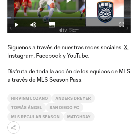
Play
Loaded
:
2.85%
Play
Mute
Subtitles
Fullscr
Video
Síguenos a través de nuestras redes sociales:
X
,
Instagram
,
Facebook
y
YouTube
.
Disfruta de toda la acción de los equipos de MLS
a través de
MLS Season Pass
.
HIRVING LOZANO
ANDERS DREYER
TOMÁS ÁNGEL
SAN DIEGO FC
MLS REGULAR SEASON
MATCHDAY