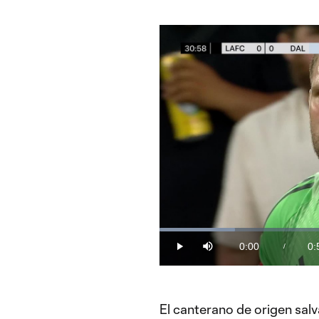
Loaded
:
17.70%
0:00
0:
/
Play
Mute
Current
Du
Time
El canterano de origen sa