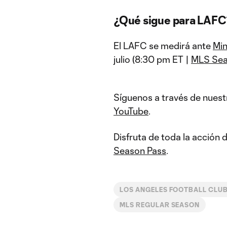
¿Qué sigue para LAFC
El LAFC se medirá ante
Min
julio (8:30 pm ET |
MLS Sea
Síguenos a través de nuest
YouTube
.
Disfruta de toda la acción
Season Pass
.
LOS ANGELES FOOTBALL CLU
MLS REGULAR SEASON