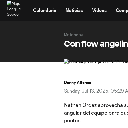
TENT
Calendario
Noticias
Videos
Comp
Matchday
Con flow angelino
Denny Alfonso
Sunday, Jul 13, 2025, 05:29 
Nathan Ordaz
aprovecha su 
angular del equipo para q
puntos.