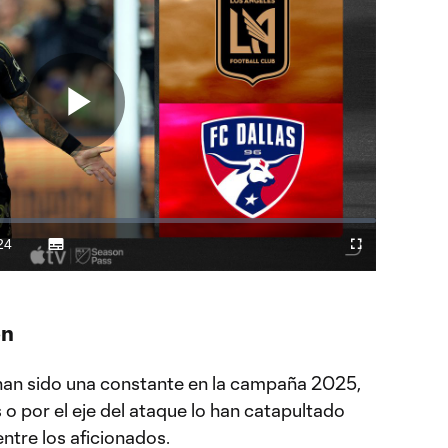
Play
Video
24
Subtitles
Difundir
Fullscreen
ration
a
Chromecast
ón
han sido una constante en la campaña 2025,
o por el eje del ataque lo han catapultado
ntre los aficionados.