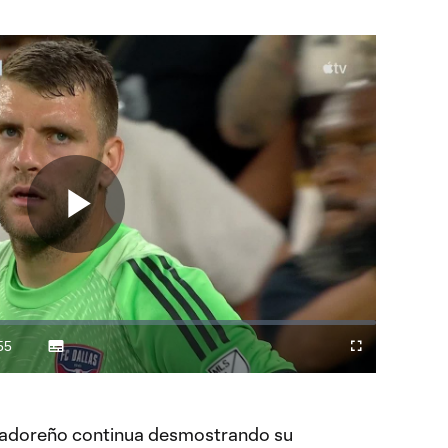
Play
Video
55
Subtitles
Difundir
Fullscreen
ration
a
Chromecast
lvadoreño continua desmostrando su