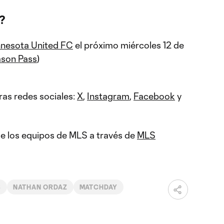
?
nesota United FC
el próximo miércoles 12 de
son Pass
)
ras redes sociales:
X
,
Instagram
,
Facebook
y
 de los equipos de MLS a través de
MLS
B
NATHAN ORDAZ
MATCHDAY