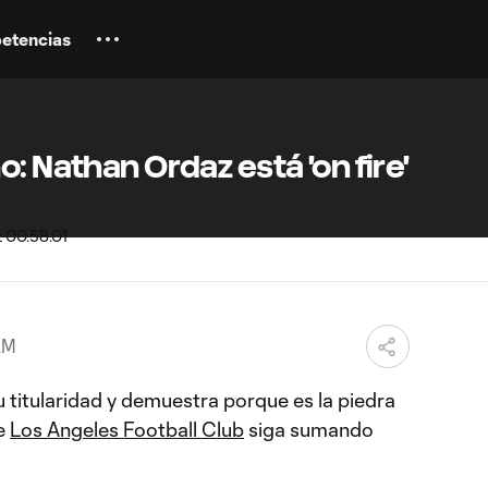
etencias
: Nathan Ordaz está 'on fire'
AM
titularidad y demuestra porque es la piedra
ue
Los Angeles Football Club
siga sumando