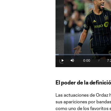
Loaded
:
2.23%
0:00
7:
/
Play
Mute
Current
Du
Time
El poder de la definici
Las actuaciones de Ordaz 
sus apariciones por bandas 
como uno de los favoritos e