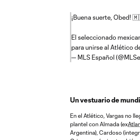
¡Buena suerte, Obed! 🇲
El seleccionado mexica
para unirse al Atlético 
— MLS Español (@MLSe
Un vestuario de mundia
En el Atlético, Vargas no l
plantel con Almada (ex
Atla
Argentina), Cardoso (integ