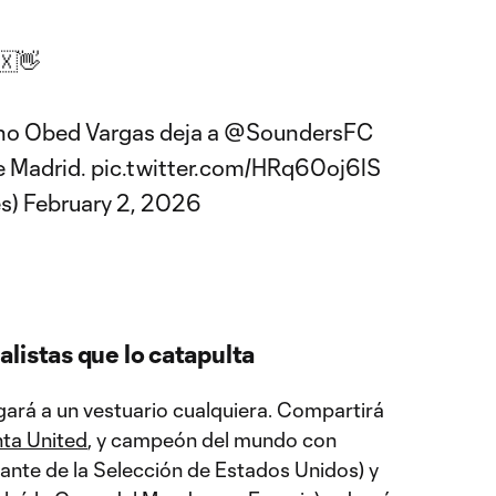
🇽👋
no Obed Vargas deja a
@SoundersFC
de Madrid.
pic.twitter.com/HRq60oj6lS
s)
February 2, 2026
listas que lo catapulta
legará a un vestuario cualquiera. Compartirá
nta United
, y campeón del mundo con
rante de la Selección de Estados Unidos) y