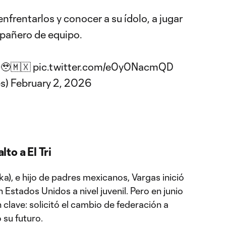
enfrentarlos y conocer a su ídolo, a jugar
mpañero de equipo.
 🥹🇲🇽
pic.twitter.com/e0y0NacmQD
s)
February 2, 2026
lto a El Tri
), e hijo de padres mexicanos, Vargas inició
 Estados Unidos a nivel juvenil. Pero en junio
clave: solicitó el cambio de federación a
 su futuro.