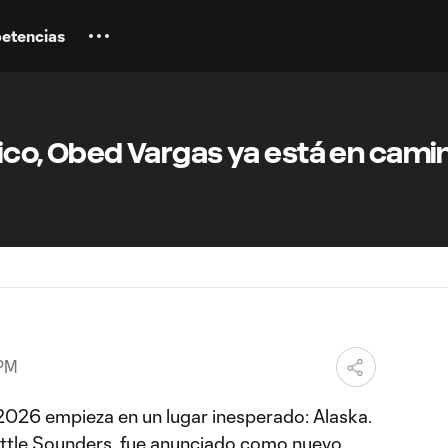
etencias
tico, Obed Vargas ya está en camin
 PM
 2026 empieza en un lugar inesperado: Alaska.
ttle Sounders
, fue anunciado como nuevo