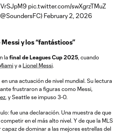
rNVrSJpM9
pic.twitter.com/swXgrzTMuZ
 (@SoundersFC)
February 2, 2026
Messi y los “fantásticos”
en la
final de Leagues Cup 2025
, cuando
 Miami
y a
Lionel Messi
.
en una actuación de nivel mundial. Su lectura
tante frustraron a figuras como Messi,
rez
, y Seattle se impuso 3-0.
tulo: fue una declaración. Una muestra de que
 competir en el más alto nivel. Y de que la MLS
 capaz de dominar a las mejores estrellas del