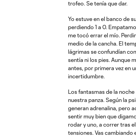
trofeo. Se tenía que dar.
Yo estuve en el banco de s
perdiendo 1 a 0. Empatamos
me tocó errar el mío. Perd
medio de la cancha. El temp
lágrimas se confundían con l
sentía ni los pies. Aunque 
antes, por primera vez en un
incertidumbre.
Los fantasmas de la noche a
nuestra panza. Según la ps
generan adrenalina, pero a
sentir muy bien que digamo
rodar y uno, a correr tras e
tensiones. Vas cambiando el 