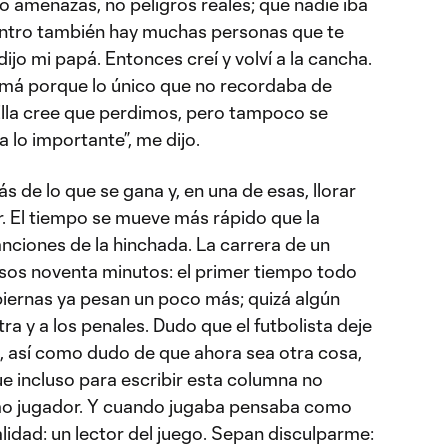
lo amenazas, no peligros reales; que nadie iba
ntro también hay muchas personas que te
 dijo mi papá. Entonces creí y volví a la cancha.
amá porque lo único que no recordaba de
 Ella cree que perdimos, pero tampoco se
a lo importante”, me dijo.
más de lo que se gana y, en una de esas, llorar
r. El tiempo se mueve más rápido que la
canciones de la hinchada. La carrera de un
esos noventa minutos: el primer tiempo todo
 piernas ya pesan un poco más; quizá algún
ra y a los penales. Dudo que el futbolista deje
z, así como dudo de que ahora sea otra cosa,
ue incluso para escribir esta columna no
mo jugador. Y cuando jugaba pensaba como
alidad: un lector del juego. Sepan disculparme: