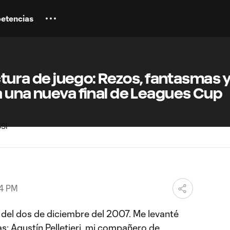
etencias
ectura de juego: Rezos, fantasmas 
 una nueva final de Leagues Cup
44 PM
 del dos de diciembre del 2007. Me levanté
s; Agustín Pelletieri, mi compañero de