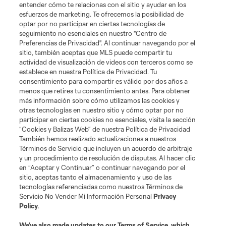
entender cómo te relacionas con el sitio y ayudar en los
esfuerzos de marketing. Te ofrecemos la posibilidad de
optar por no participar en ciertas tecnologías de
seguimiento no esenciales en nuestro "Centro de
Preferencias de Privacidad". Al continuar navegando por el
sitio, también aceptas que MLS puede compartir tu
actividad de visualización de videos con terceros como se
establece en nuestra Política de Privacidad. Tu
Términos de servicio
Política de privacidad
No vender mi información
consentimiento para compartir es válido por dos años a
Cookies Settings
menos que retires tu consentimiento antes. Para obtener
más información sobre cómo utilizamos las cookies y
©2026 MLS. El nombre y escudo de la Major League Soccer y MLS son
otras tecnologías en nuestro sitio y cómo optar por no
marcas registradas de League Soccer, L.L.C. (“MLS”). Los nombres y logos
de los equipos de la MLS están registrados y son marcas bajo ley común
participar en ciertas cookies no esenciales, visita la sección
de la MLS o son usadas con el permiso de sus propietarios. Uso
“Cookies y Balizas Web” de nuestra Política de Privacidad
desautorizado está prohibido.
También hemos realizado actualizaciones a nuestros
Términos de Servicio que incluyen un acuerdo de arbitraje
y un procedimiento de resolución de disputas. Al hacer clic
en “Aceptar y Continuar” o continuar navegando por el
sitio, aceptas tanto el almacenamiento y uso de las
tecnologías referenciadas como nuestros Términos de
Servicio No Vender Mi Información Personal
Privacy
Policy
.
We’ve also made updates to our
Terms of Service
, which