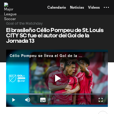
TENT
Calendario
Noticias
Videos
Goal of the Matchday
El brasileño Célio Pompeu de St. Louis
CITY SC fue el autor del Gol de la
Jornada 13
Célio Pompeu se lleva el Gol de la Jornada 13 de MLS
Play
Loaded
:
35.66%
Play
Mute
Subtitles
Fullscr