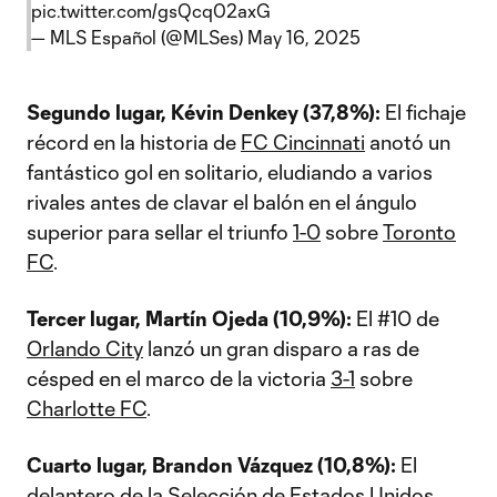
pic.twitter.com/gsQcq02axG
— MLS Español (@MLSes)
May 16, 2025
Segundo lugar, Kévin Denkey (37,8%):
El fichaje
récord en la historia de
FC Cincinnati
anotó un
fantástico gol en solitario, eludiando a varios
rivales antes de clavar el balón en el ángulo
superior para sellar el triunfo
1-0
sobre
Toronto
FC
.
Tercer lugar, Martín Ojeda (10,9%):
El #10 de
Orlando City
lanzó un gran disparo a ras de
césped en el marco de la victoria
3-1
sobre
Charlotte FC
.
Cuarto lugar, Brandon Vázquez (10,8%):
El
delantero de la Selección de Estados Unidos