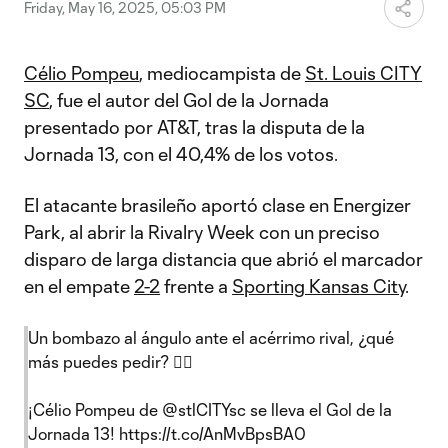
Video
Friday, May 16, 2025, 05:03 PM
Célio Pompeu
, mediocampista de
St. Louis CITY
SC
, fue el autor del Gol de la Jornada
presentado por AT&T, tras la disputa de la
Jornada 13, con el 40,4% de los votos.
El atacante brasileño aportó clase en Energizer
Park, al abrir la Rivalry Week con un preciso
disparo de larga distancia que abrió el marcador
en el empate
2-2
frente a
Sporting Kansas City
.
Un bombazo al ángulo ante el acérrimo rival, ¿qué
más puedes pedir? 🤷‍♂️
¡Célio Pompeu de
@stlCITYsc
se lleva el Gol de la
Jornada 13!
https://t.co/AnMvBpsBA0