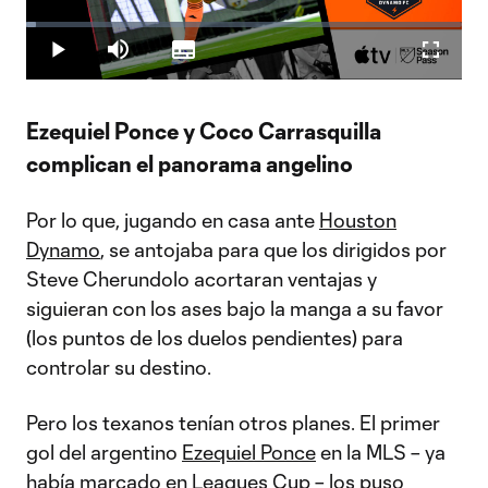
Play
Loaded
:
2.36%
Play
Mute
Subtitles
Fullscr
Video
Ezequiel Ponce y Coco Carrasquilla
complican el panorama angelino
Por lo que, jugando en casa ante
Houston
Dynamo
, se antojaba para que los dirigidos por
Steve Cherundolo acortaran ventajas y
siguieran con los ases bajo la manga a su favor
(los puntos de los duelos pendientes) para
controlar su destino.
Pero los texanos tenían otros planes. El primer
gol del argentino
Ezequiel Ponce
en la MLS – ya
había marcado en Leagues Cup – los puso