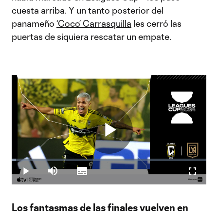
cuesta arriba. Y un tanto posterior del
panameño
‘Coco’ Carrasquilla
les cerró las
puertas de siquiera rescatar un empate.
Play
Loaded
:
2.36%
Play
Mute
Subtitles
Fullscr
Video
Los fantasmas de las finales vuelven en