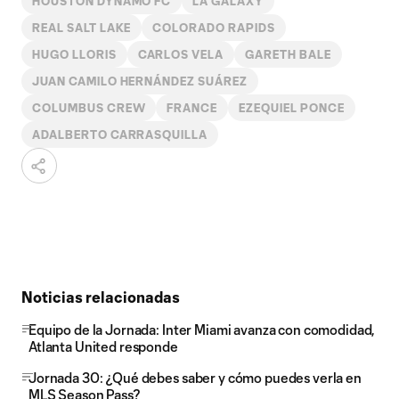
HOUSTON DYNAMO FC
LA GALAXY
REAL SALT LAKE
COLORADO RAPIDS
HUGO LLORIS
CARLOS VELA
GARETH BALE
JUAN CAMILO HERNÁNDEZ SUÁREZ
COLUMBUS CREW
FRANCE
EZEQUIEL PONCE
ADALBERTO CARRASQUILLA
Noticias relacionadas
Equipo de la Jornada: Inter Miami avanza con comodidad,
Atlanta United responde
Jornada 30: ¿Qué debes saber y cómo puedes verla en
MLS Season Pass?