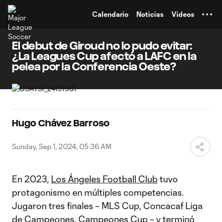
TENT
Calendario
Noticias
Videos
El debut de Giroud no lo pudo evitar:
¿La Leagues Cup afectó a LAFC en la
pelea por la Conferencia Oeste?
Hugo Chávez Barroso
Sunday, Sep 1, 2024, 05:36 AM
En 2023,
Los Ángeles Football Club
tuvo
protagonismo en múltiples competencias.
Jugaron tres finales – MLS Cup, Concacaf Liga
de Campeones, Campeones Cup – y terminó