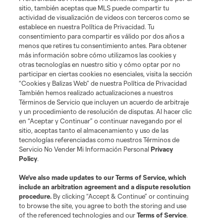
sitio, también aceptas que MLS puede compartir tu
actividad de visualización de videos con terceros como se
establece en nuestra Política de Privacidad. Tu
Términos de servicio
Política de privacidad
No vender mi información
consentimiento para compartir es válido por dos años a
Cookies Settings
menos que retires tu consentimiento antes. Para obtener
más información sobre cómo utilizamos las cookies y
©2026 MLS. El nombre y escudo de la Major League Soccer y MLS son
otras tecnologías en nuestro sitio y cómo optar por no
marcas registradas de League Soccer, L.L.C. (“MLS”). Los nombres y logos
de los equipos de la MLS están registrados y son marcas bajo ley común
participar en ciertas cookies no esenciales, visita la sección
de la MLS o son usadas con el permiso de sus propietarios. Uso
“Cookies y Balizas Web” de nuestra Política de Privacidad
desautorizado está prohibido.
También hemos realizado actualizaciones a nuestros
Términos de Servicio que incluyen un acuerdo de arbitraje
y un procedimiento de resolución de disputas. Al hacer clic
en “Aceptar y Continuar” o continuar navegando por el
sitio, aceptas tanto el almacenamiento y uso de las
tecnologías referenciadas como nuestros Términos de
Servicio No Vender Mi Información Personal
Privacy
Policy
.
We’ve also made updates to our
Terms of Service
, which
include an arbitration agreement and a dispute resolution
procedure.
By clicking “Accept & Continue” or continuing
to browse the site, you agree to both the storing and use
of the referenced technologies and our
Terms of Service
.