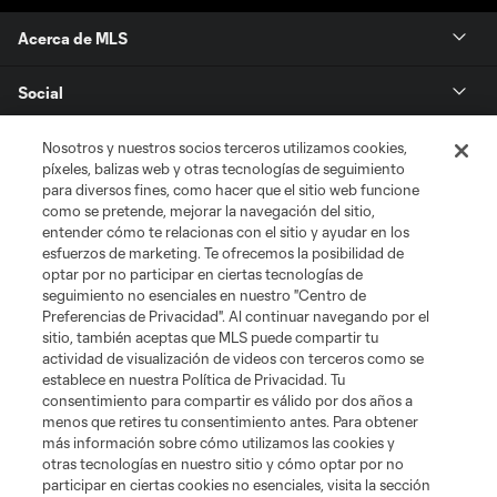
Acerca de MLS
Social
Tienda
Nosotros y nuestros socios terceros utilizamos cookies,
píxeles, balizas web y otras tecnologías de seguimiento
para diversos fines, como hacer que el sitio web funcione
Club Sites
como se pretende, mejorar la navegación del sitio,
entender cómo te relacionas con el sitio y ayudar en los
esfuerzos de marketing. Te ofrecemos la posibilidad de
optar por no participar en ciertas tecnologías de
seguimiento no esenciales en nuestro "Centro de
Preferencias de Privacidad". Al continuar navegando por el
sitio, también aceptas que MLS puede compartir tu
actividad de visualización de videos con terceros como se
establece en nuestra Política de Privacidad. Tu
Términos de servicio
Política de privacidad
No vender mi información
consentimiento para compartir es válido por dos años a
Cookies Settings
menos que retires tu consentimiento antes. Para obtener
más información sobre cómo utilizamos las cookies y
©2026 MLS. El nombre y escudo de la Major League Soccer y MLS son
otras tecnologías en nuestro sitio y cómo optar por no
marcas registradas de League Soccer, L.L.C. (“MLS”). Los nombres y logos
de los equipos de la MLS están registrados y son marcas bajo ley común
participar en ciertas cookies no esenciales, visita la sección