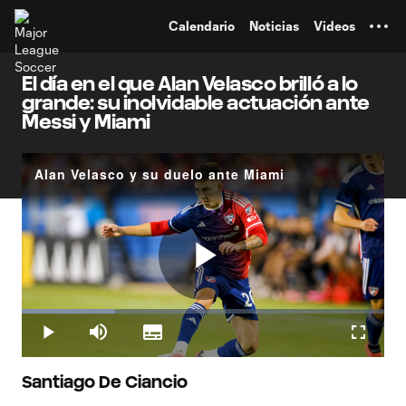
TENT
Calendario
Noticias
Videos
El día en el que Alan Velasco brilló a lo
grande: su inolvidable actuación ante
Messi y Miami
Alan Velasco y su duelo ante Miami
Play
Loaded
:
25.86%
Play
Mute
Subtitles
Fullscr
Video
Santiago De Ciancio