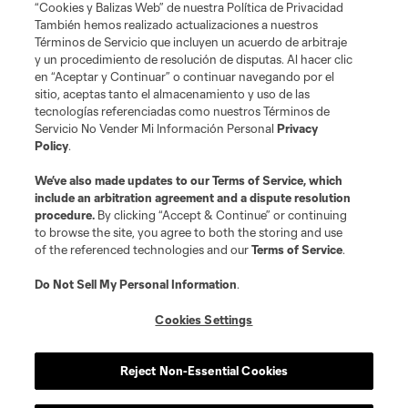
de la MLS o son usadas con el permiso de sus propietarios. Uso
“Cookies y Balizas Web” de nuestra Política de Privacidad
desautorizado está prohibido.
También hemos realizado actualizaciones a nuestros
Términos de Servicio que incluyen un acuerdo de arbitraje
y un procedimiento de resolución de disputas. Al hacer clic
en “Aceptar y Continuar” o continuar navegando por el
sitio, aceptas tanto el almacenamiento y uso de las
tecnologías referenciadas como nuestros Términos de
Servicio No Vender Mi Información Personal
Privacy
Policy
.
We’ve also made updates to our
Terms of Service
, which
include an arbitration agreement and a dispute resolution
procedure.
By clicking “Accept & Continue” or continuing
to browse the site, you agree to both the storing and use
of the referenced technologies and our
Terms of Service
.
Do Not Sell My Personal Information
.
Cookies Settings
Reject Non-Essential Cookies