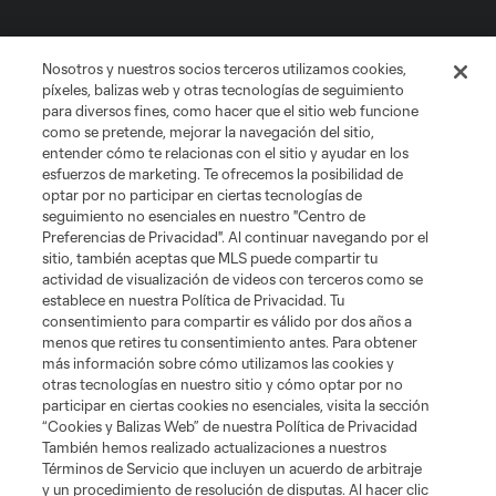
Club Sites
Nosotros y nuestros socios terceros utilizamos cookies,
píxeles, balizas web y otras tecnologías de seguimiento
para diversos fines, como hacer que el sitio web funcione
como se pretende, mejorar la navegación del sitio,
entender cómo te relacionas con el sitio y ayudar en los
esfuerzos de marketing. Te ofrecemos la posibilidad de
optar por no participar en ciertas tecnologías de
seguimiento no esenciales en nuestro "Centro de
Términos de servicio
Política de privacidad
No vender mi información
Preferencias de Privacidad". Al continuar navegando por el
sitio, también aceptas que MLS puede compartir tu
Cookies Settings
actividad de visualización de videos con terceros como se
©2026 MLS. El nombre y escudo de la Major League Soccer y MLS son
establece en nuestra Política de Privacidad. Tu
marcas registradas de League Soccer, L.L.C. (“MLS”). Los nombres y logos
consentimiento para compartir es válido por dos años a
de los equipos de la MLS están registrados y son marcas bajo ley común
menos que retires tu consentimiento antes. Para obtener
de la MLS o son usadas con el permiso de sus propietarios. Uso
desautorizado está prohibido.
más información sobre cómo utilizamos las cookies y
otras tecnologías en nuestro sitio y cómo optar por no
participar en ciertas cookies no esenciales, visita la sección
“Cookies y Balizas Web” de nuestra Política de Privacidad
También hemos realizado actualizaciones a nuestros
Términos de Servicio que incluyen un acuerdo de arbitraje
y un procedimiento de resolución de disputas. Al hacer clic